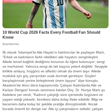
İlk olarak ‘İslamiyet’te Aile Hayatı’nı katılımcılar ile paylaşan Martı,
“Erkek ve kadınların farklı nitelikleri aile hayatını zenginleştirir.
Ailede temel bağlılık dediğimiz konunun iki öğesi bulunuyor; sevgi
ve merhamet. Yalnızca sevgi de tek başına yeterli değildir. Sevgiyle
birlikte anlayış, hoşgörü ve affedici olmak da önem taşır. Ailede
mutluluk için güç yarışından uzak durmak gerekiyor. Güçleri
karşılaştırmak yerine birleştirmek önem taşıyor” diye konuştu.
Akademi’de ikinci dersi kapsamında ‘Çalışan Kadınlarda Aile ve
Kariyer Dengesi’ konulu seminere katılan Doç. Dr. Huriye Martı şu
ifadelere yer verdi; “Kadının çalıştığı süre içerisinde özgüveni ve
yaşam isteği yükselir; kendisini daha kolay ifade edebilir. Bilgi ve
becerisini daha kolay bir şekilde pratiğe dönüştürebilir. Ancak
burada önemli bir denge var. Aile içi çatışmaların sebebi; çalışan