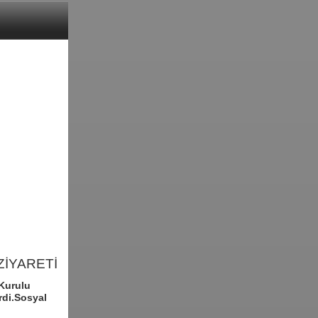
ZİYARETİ
 Kurulu
rdi.Sosyal