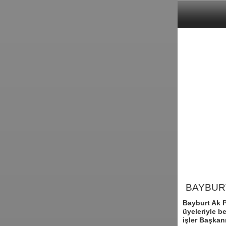
BAYBURT
Bayburt Ak P
üyeleriyle b
işler Başkanı