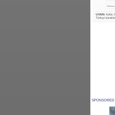
UYARI:
Küfür, h
Türkçe karakte