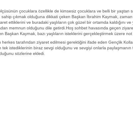
lçüsünün çocuklara özellikle de kimsesiz çocuklara ve belli bir yaştan 
e sahip çıkmak olduğuna dikkati çeken Başkan İbrahim Kaymak, zama
aret ettiklerini ve buradaki yaşlıların çok güzel bir ortamda kaldığını ve y
an memnun olduğunu dile getirdi.Hoş sohbet havasında geçen ziyarett
nen Başkan Kaymak, bazı yaşlıların isteklerini gerçekleştirmek üzere not 
n herkes tarafından ziyaret edilmesi gerektiğini ifade eden Gençlik Kolla
n tek istediklerinin biraz sevgi olduğunu ve sevgiyi onlarla paylaşmanın 
duğunu sözlerine ekledi.