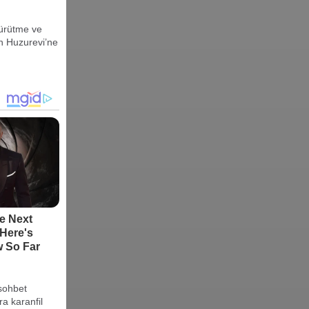
Yürütme ve
n Huzurevi’ne
 sohbet
a karanfil