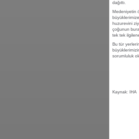
dağıttı.
Medeniyetin ö
büyüklerimiz
huzurevini ziy
çoğunun burad
tek tek ilgile
Bu tür yerleri
büyüklerimizi
sorumluluk ol
Kaynak: IHA