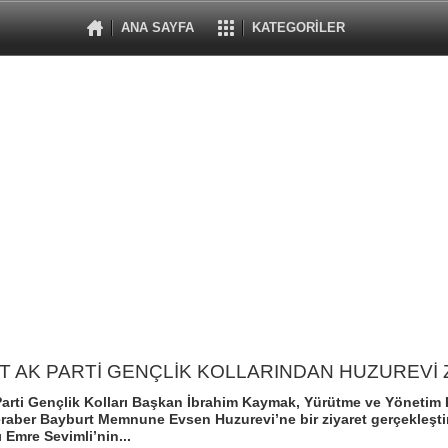
ANA SAYFA
KATEGORİLER
 AK PARTİ GENÇLİK KOLLARINDAN HUZUREVİ 
arti Gençlik Kolları Başkan İbrahim Kaymak, Yürütme ve Yönetim
eraber Bayburt Memnune Evsen Huzurevi’ne bir ziyaret gerçekleşti
 Emre Sevimli’nin...