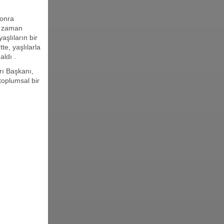
sonra
n zaman
aşlıların bir
e, yaşlılarla
aldı .
rı Başkanı,
toplumsal bir