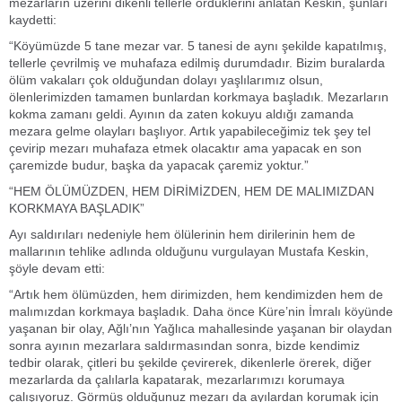
mezarların üzerini dikenli tellerle ördüklerini anlatan Keskin, şunları
kaydetti:
“Köyümüzde 5 tane mezar var. 5 tanesi de aynı şekilde kapatılmış,
tellerle çevrilmiş ve muhafaza edilmiş durumdadır. Bizim buralarda
ölüm vakaları çok olduğundan dolayı yaşlılarımız olsun,
ölenlerimizden tamamen bunlardan korkmaya başladık. Mezarların
kokma zamanı geldi. Ayının da zaten kokuyu aldığı zamanda
mezara gelme olayları başlıyor. Artık yapabileceğimiz tek şey tel
çevirip mezarı muhafaza etmek olacaktır ama yapacak en son
çaremizde budur, başka da yapacak çaremiz yoktur.”
“HEM ÖLÜMÜZDEN, HEM DİRİMİZDEN, HEM DE MALIMIZDAN
KORKMAYA BAŞLADIK”
Ayı saldırıları nedeniyle hem ölülerinin hem dirilerinin hem de
mallarının tehlike adlında olduğunu vurgulayan Mustafa Keskin,
şöyle devam etti:
“Artık hem ölümüzden, hem dirimizden, hem kendimizden hem de
malımızdan korkmaya başladık. Daha önce Küre’nin İmralı köyünde
yaşanan bir olay, Ağlı’nın Yağlıca mahallesinde yaşanan bir olaydan
sonra ayının mezarlara saldırmasından sonra, bizde kendimiz
tedbir olarak, çitleri bu şekilde çevirerek, dikenlerle örerek, diğer
mezarlarda da çalılarla kapatarak, mezarlarımızı korumaya
çalışıyoruz. Görmüş olduğunuz mezarı da ayılardan korumak için