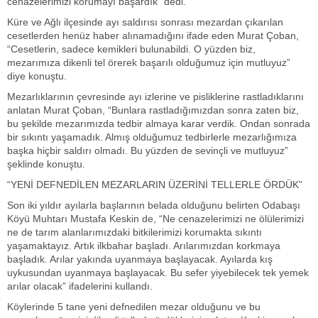
cenazelerimizi korumayı başardık” dedi.
Küre ve Ağlı ilçesinde ayı saldırısı sonrası mezardan çıkarılan
cesetlerden henüz haber alınamadığını ifade eden Murat Çoban,
“Cesetlerin, sadece kemikleri bulunabildi. O yüzden biz,
mezarımıza dikenli tel örerek başarılı olduğumuz için mutluyuz”
diye konuştu.
Mezarlıklarının çevresinde ayı izlerine ve pisliklerine rastladıklarını
anlatan Murat Çoban, “Bunlara rastladığımızdan sonra zaten biz,
bu şekilde mezarımızda tedbir almaya karar verdik. Ondan sonrada
bir sıkıntı yaşamadık. Almış olduğumuz tedbirlerle mezarlığımıza
başka hiçbir saldırı olmadı. Bu yüzden de sevinçli ve mutluyuz”
şeklinde konuştu.
“YENİ DEFNEDİLEN MEZARLARIN ÜZERİNİ TELLERLE ÖRDÜK”
Son iki yıldır ayılarla başlarının belada olduğunu belirten Odabaşı
Köyü Muhtarı Mustafa Keskin de, “Ne cenazelerimizi ne ölülerimizi
ne de tarım alanlarımızdaki bitkilerimizi korumakta sıkıntı
yaşamaktayız. Artık ilkbahar başladı. Arılarımızdan korkmaya
başladık. Arılar yakında uyanmaya başlayacak. Ayılarda kış
uykusundan uyanmaya başlayacak. Bu sefer yiyebilecek tek yemek
arılar olacak” ifadelerini kullandı.
Köylerinde 5 tane yeni defnedilen mezar olduğunu ve bu