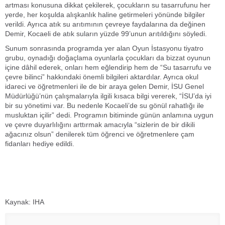
artması konusuna dikkat çekilerek, çocukların su tasarrufunu her
yerde, her koşulda alışkanlık haline getirmeleri yönünde bilgiler
verildi. Ayrıca atık su arıtımının çevreye faydalarına da değinen
Demir, Kocaeli de atık suların yüzde 99’unun arıtıldığını söyledi.
Sunum sonrasında programda yer alan Oyun İstasyonu tiyatro
grubu, oynadığı doğaçlama oyunlarla çocukları da bizzat oyunun
içine dâhil ederek, onları hem eğlendirip hem de “Su tasarrufu ve
çevre bilinci” hakkındaki önemli bilgileri aktardılar. Ayrıca okul
idareci ve öğretmenleri ile de bir araya gelen Demir, İSU Genel
Müdürlüğü’nün çalışmalarıyla ilgili kısaca bilgi vererek, “İSU’da iyi
bir su yönetimi var. Bu nedenle Kocaeli’de su gönül rahatlığı ile
musluktan içilir” dedi. Programın bitiminde günün anlamına uygun
ve çevre duyarlılığını arttırmak amacıyla “sizlerin de bir dikili
ağacınız olsun” denilerek tüm öğrenci ve öğretmenlere çam
fidanları hediye edildi.
Kaynak: IHA