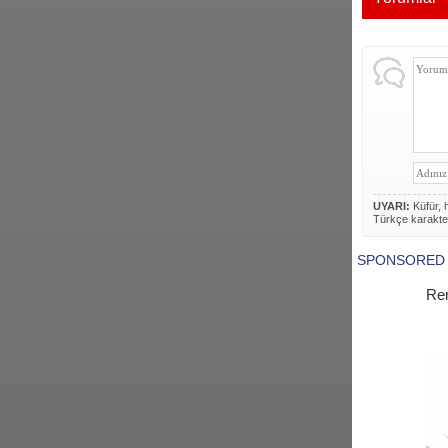
UYARI:
Küfür, h
Türkçe karakte