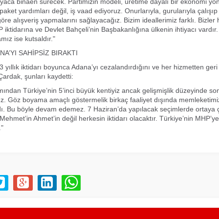
iyaca binaen sürecek. Partimizin modeli, üretime dayalı bir ekonomi yö
paket yardımları değil, iş vaad ediyoruz. Onurlarıyla, gurularıyla çalışıp
göre alışveriş yapmalarını sağlayacağız. Bizim ideallerimiz farklı. Bizler h
 iktidarına ve Devlet Bahçeli’nin Başbakanlığına ülkenin ihtiyacı vardı
mız ise kutsaldır."
NA’YI SAHİPSİZ BIRAKTI
3 yıllık iktidarı boyunca Adana’yı cezalandırdığını ve her hizmetten geri 
Çardak, şunları kaydetti:
ından Türkiye’nin 5’inci büyük kentiyiz ancak gelişmişlik düzeyinde so
z. Göz boyama amaçlı göstermelik birkaç faaliyet dışında memleketimize
dı. Bu böyle devam edemez. 7 Haziran’da yapılacak seçimlerde ortaya 
 Mehmet’in Ahmet’in değil herkesin iktidarı olacaktır. Türkiye’nin MHP’ye
."