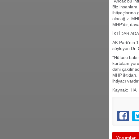
"Ancak bu iht
Biz insanlara 
ihtiyaçlarına 
olacağız. MHP
MHP’dir, dava
İKTİDAR ADA
AK Parti’nin 1
söyleyen Dr. 
"Nüfusu bakım
kurtulamıyoru
dahi çakılma
MHP iktidarı,
ihtiyacı vardır
Kaynak: IHA
Yorumlar