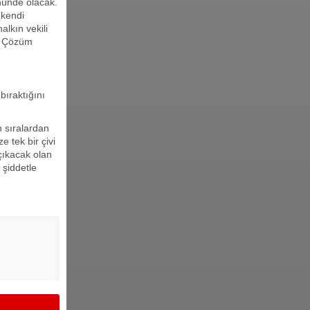
nünde olacak.
 kendi
alkın vekili
r. Çözüm
bıraktığını
n sıralardan
 tek bir çivi
çıkacak olan
 şiddetle