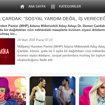
ANA SAYFA
KATEGORİLER
. ÇARDAK: "SOSYAL YARDIM DEĞİL, İŞ VERECEĞ
areket Partisi (MHP) Adana Milletvekili Aday Adayı Dr. Demet Çardak
a bir dağıttıkları cüzi miktardaki maaşlarla övünen siyasi iktidarı
uhtaç bir...
29 Mart 2015 Pazar 07:23
Milliyetçi Hareket Partisi (MHP) Adana Milletvekili Aday Ad
Çardak, kömür, gıda ve 3 ayda bir dağıttıkları cüzi miktard
övünen siyasi iktidarın, sosyal yardımlara muhtaç bir toplu
oluşturduğunu ifade etti.