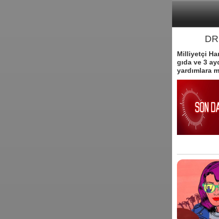
DR
Milliyetçi H
gıda ve 3 ayd
yardımlara m