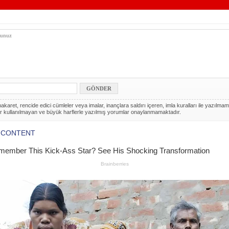
akaret, rencide edici cümleler veya imalar, inançlara saldırı içeren, imla kuralları ile yazılmam
r kullanılmayan ve büyük harflerle yazılmış yorumlar onaylanmamaktadır.