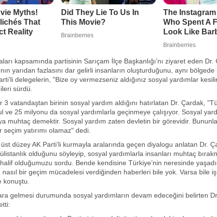
ları kapsamında partisinin Sarıçam İlçe Başkanlığı’nı ziyaret eden Dr.
nın yarıdan fazlasını dar gelirli insanların oluşturduğunu, aynı bölgede
ti’li delegelerin, "Bize oy vermezseniz aldığınız sosyal yardımlar kesili
leri sürdü.
r 3 vatandaştan birinin sosyal yardım aldığını hatırlatan Dr. Çardak, "Tü
l ve 25 milyonu da sosyal yardımlarla geçinmeye çalışıyor. Sosyal ya
ya muhtaç demektir. Sosyal yardım zaten devletin bir görevidir. Bunun
r seçim yatırımı olamaz" dedi.
 üst düzey AK Parti’li kurmayla aralarında geçen diyalogu anlatan Dr. Ç
gülistanlık olduğunu söyleyip, sosyal yardımlarla insanları muhtaç bırak
halif olduğumuzu sordu. Bende kendisine Türkiye’nin neresinde yaşadı
 nasıl bir geçim mücadelesi verdiğinden haberleri bile yok. Varsa bile iş
e konuştu.
ara gelmesi durumunda sosyal yardımların devam edeceğini belirten Dr
tti: