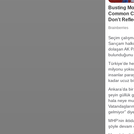
Seçim çalışma
Sarıçam halkı
dolaşan AK Par
bulunduğunu i
Türkiye’de he
milyonu yoksu
insanlar para
kadar ucuz bi
Ankara’da bir
şeyin güllük 
hala neye mu
Vatandaşların
gelmiyor" diy
MHP’nin iktid
şöyle devam e