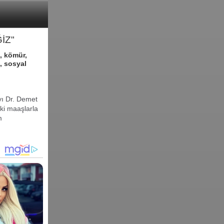
İZ"
, kömür,
n, sosyal
ayı Dr. Demet
aki maaşlarla
m