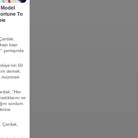
 Çardak,
 kapı kapı
r" şantajında
rkiye’nin 50
rdım demek,
la övünmek
ardak, "Her
madıklarını ve
ğını sordum.
lerine
. Çardak,