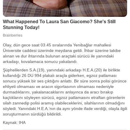
Olay, dün gece saat 03.45 sıralarında Yenibağlar mahallesi
Üniversite caddesi üzerinde meydana geldi. İhbar üzerine takibe
alınan ve dur ihtarında bulunan araçtaki sürücü ile yanındaki
arkadaşı, kovalamaca sonucu yakalandı.
Şüphelilerden S.A.(19), yanındaki arkadaşı H.E.A.(20) ile birlikte
kullandığı 26 DU 994 plakalı araçla giderken, egzoz patlaması
sonucu yüksek bir ses çıktığını anlattı. Bir süre sonra polisi görünce
ehliyeti olmaması ve aracın sigortasının olmaması nedeniyle
durmadıklarını, yakalanacaklarını anlayınca da aracı bırakıp
kaçtıklarını söyleyen sürücü, egzoz patlamasını etraftan görenlerin
silah zannedip polisi aramış olabileceklerini, silahlarının olmadığını
söyledi. Yanındaki H.E.A.’nın da aynı yönde ifade verdiği, olayla ilgili
soruşturmanın sürdüğü bildirildi.
Kaynak: IHA