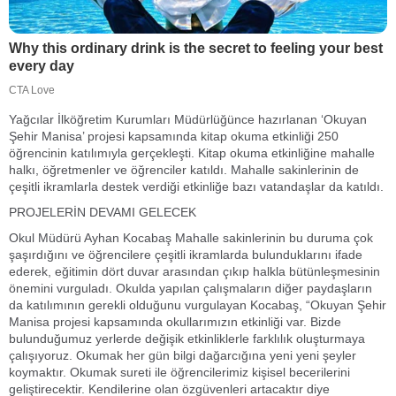
Yağcılar İlköğretim Kurumları Müdürlüğünce hazırlanan ‘Okuyan
Şehir Manisa’ projesi kapsamında kitap okuma etkinliği 250
öğrencinin katılımıyla gerçekleşti. Kitap okuma etkinliğine mahalle
halkı, öğretmenler ve öğrenciler katıldı. Mahalle sakinlerinin de
çeşitli ikramlarla destek verdiği etkinliğe bazı vatandaşlar da katıldı.
PROJELERİN DEVAMI GELECEK
Okul Müdürü Ayhan Kocabaş Mahalle sakinlerinin bu duruma çok
şaşırdığını ve öğrencilere çeşitli ikramlarda bulunduklarını ifade
ederek, eğitimin dört duvar arasından çıkıp halkla bütünleşmesinin
önemini vurguladı. Okulda yapılan çalışmaların diğer paydaşların
da katılımının gerekli olduğunu vurgulayan Kocabaş, “Okuyan Şehir
Manisa projesi kapsamında okullarımızın etkinliği var. Bizde
bulunduğumuz yerlerde değişik etkinliklerle farklılık oluşturmaya
çalışıyoruz. Okumak her gün bilgi dağarcığına yeni yeni şeyler
koymaktır. Okumak sureti ile öğrencilerimiz kişisel becerilerini
geliştirecektir. Kendilerine olan özgüvenleri artacaktır diye