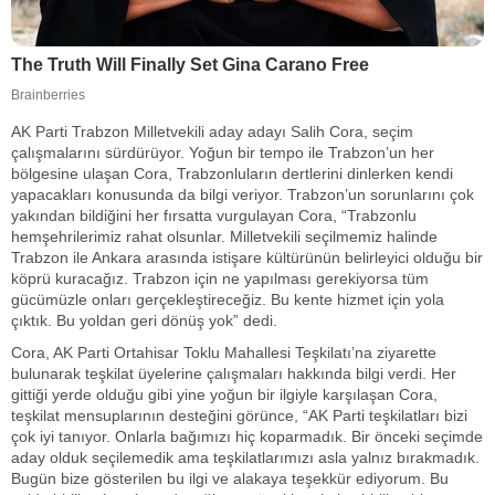
AK Parti Trabzon Milletvekili aday adayı Salih Cora, seçim
çalışmalarını sürdürüyor. Yoğun bir tempo ile Trabzon’un her
bölgesine ulaşan Cora, Trabzonluların dertlerini dinlerken kendi
yapacakları konusunda da bilgi veriyor. Trabzon’un sorunlarını çok
yakından bildiğini her fırsatta vurgulayan Cora, “Trabzonlu
hemşehrilerimiz rahat olsunlar. Milletvekili seçilmemiz halinde
Trabzon ile Ankara arasında istişare kültürünün belirleyici olduğu bir
köprü kuracağız. Trabzon için ne yapılması gerekiyorsa tüm
gücümüzle onları gerçekleştireceğiz. Bu kente hizmet için yola
çıktık. Bu yoldan geri dönüş yok” dedi.
Cora, AK Parti Ortahisar Toklu Mahallesi Teşkilatı’na ziyarette
bulunarak teşkilat üyelerine çalışmaları hakkında bilgi verdi. Her
gittiği yerde olduğu gibi yine yoğun bir ilgiyle karşılaşan Cora,
teşkilat mensuplarının desteğini görünce, “AK Parti teşkilatları bizi
çok iyi tanıyor. Onlarla bağımızı hiç koparmadık. Bir önceki seçimde
aday olduk seçilemedik ama teşkilatlarımızı asla yalnız bırakmadık.
Bugün bize gösterilen bu ilgi ve alakaya teşekkür ediyorum. Bu