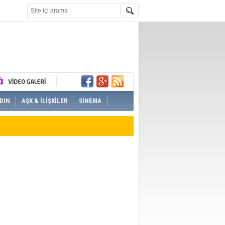
DIN
AŞK & İLİŞKİLER
SİNEMA