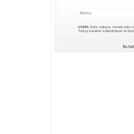
UYARI:
Küfür, hakaret, rencide edici cü
Türkçe karakter kullanılmayan ve büyü
Bu hab