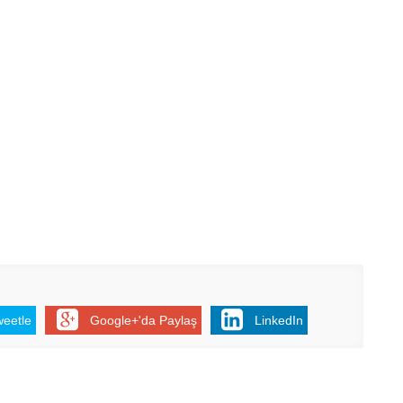
weetle
Google+'da Paylaş
LinkedIn