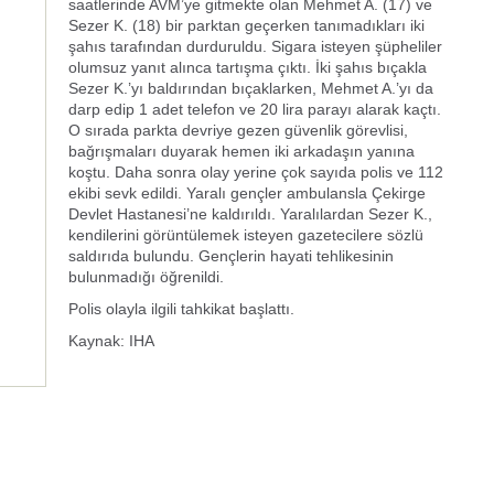
saatlerinde AVM’ye gitmekte olan Mehmet A. (17) ve
Sezer K. (18) bir parktan geçerken tanımadıkları iki
şahıs tarafından durduruldu. Sigara isteyen şüpheliler
olumsuz yanıt alınca tartışma çıktı. İki şahıs bıçakla
Sezer K.’yı baldırından bıçaklarken, Mehmet A.’yı da
darp edip 1 adet telefon ve 20 lira parayı alarak kaçtı.
O sırada parkta devriye gezen güvenlik görevlisi,
bağrışmaları duyarak hemen iki arkadaşın yanına
koştu. Daha sonra olay yerine çok sayıda polis ve 112
ekibi sevk edildi. Yaralı gençler ambulansla Çekirge
Devlet Hastanesi’ne kaldırıldı. Yaralılardan Sezer K.,
kendilerini görüntülemek isteyen gazetecilere sözlü
saldırıda bulundu. Gençlerin hayati tehlikesinin
bulunmadığı öğrenildi.
Polis olayla ilgili tahkikat başlattı.
Kaynak: IHA