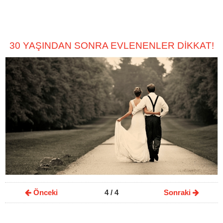
30 YAŞINDAN SONRA EVLENENLER DİKKAT!
Önceki
4
/ 4
Sonraki