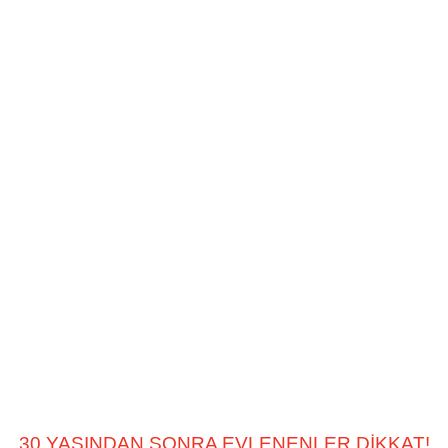
30 YAŞINDAN SONRA EVLENENLER DİKKAT!