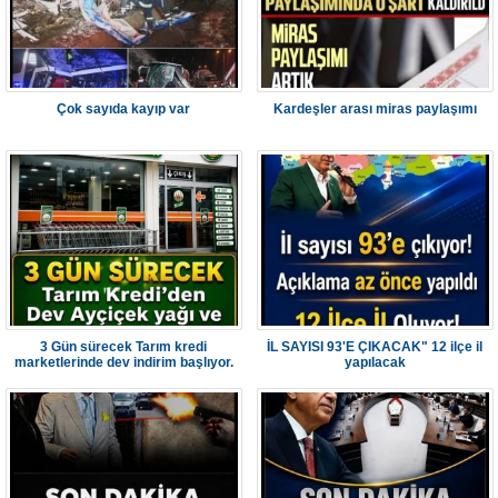
Çok sayıda kayıp var
Kardeşler arası miras paylaşımı
3 Gün sürecek Tarım kredi
İL SAYISI 93'E ÇIKACAK" 12 ilçe il
marketlerinde dev indirim başlıyor.
yapılacak