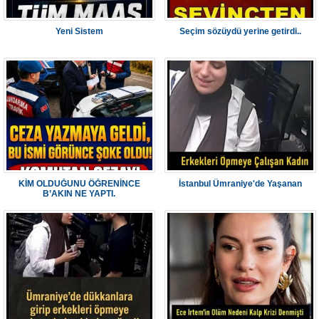
Yeni Sistem
Seçim sözüydü yerine getirdi..
KİM OLDUĞUNU ÖĞRENİNCE
İstanbul Ümraniye'de Yaşanan
B’AKIN NE YAPTI.