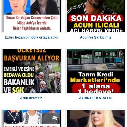
Ezber bozan bir iddia ortaya atıldı
Acun ve Şarkıcımız
Artık ücretsiz.
AYRINTILI KATALOG