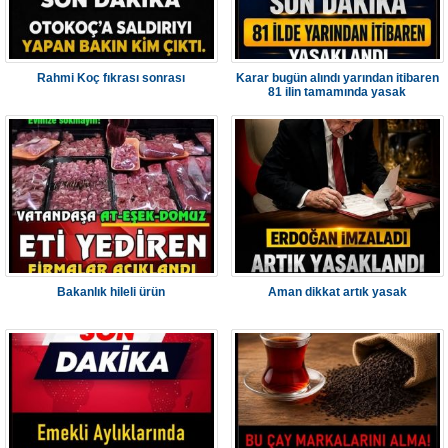
Rahmi Koç fıkrası sonrası
Karar bugün alındı yarından itibaren
81 iIin tamamında yasak
Bakanlık hileli ürün
Aman dikkat artık yasak