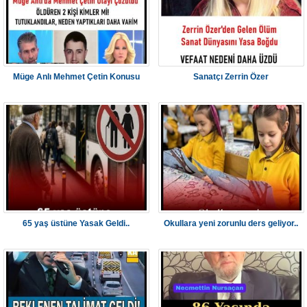
Müge Anlı Mehmet Çetin Konusu
Sanatçı Zerrin Özer
65 yaş üstüne Yasak Geldi..
Okullara yeni zorunlu ders geliyor..