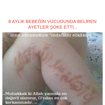
8 AYLIK BEBEĞİN VÜCUDUNDA BELİREN
AYETLER ŞOKE ETTİ...