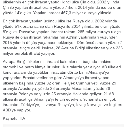
ülkelerinin en çok ihracat yaptığı ikinci ülke Çin oldu. 2002 yılında
Çin ile yapılan ihracat oranı yüzde 7 iken, 2014 yılında ise bu oran
yüzde 14’e çıktı. Yapılan ihracat 467,3 milyar euroya yükseldi.
En çok ihracat yapılan üçüncü ülke ise Rusya oldu. 2002 yılında
yüzde 5’lik orana sahip olan Rusya ile 2014 yılında bu oran yüzde
8’e çıktı. Rusya’ya yapılan ihracat rakamı 285 milyar euroya ulaştı.
Rusya ile olan ihracat rakamlarının AB’nin yaptırımları yüzünden
2015 yılında düşüş yaşaması bekleniyor. Dördüncü sırada yüzde 7
oranıyla İsviçre geldi. İsviçre, 28 Avrupa Birliği ülkesinden yılda 236
milyar euroluk ithalat yapıyor.
Avrupa Birliği ülkelerinin ihracat kalemlerinin başında makine,
otomobil ve petro kimya ürünleri ilk sıralarda yer alıyor. AB ülkeleri
kendi aralarında yaptıkları ihracatın dörtte birini Almanya’ya
yapıyorlar. Erostat verilerine göre Almanya’ya ihracat yapan
ülkelerin başında yüzde 32 oranı ile Çek Cumhuriyeti, yüzde 29
oranıyla Avusturya, yüzde 28 oranıyla Macaristan, yüzde 26
oranıyla Polonya ve yüzde 25 oranıyla Hollanda geliyor. 21 AB
ülkesi ihracat için Almanya’yı tercih ederken, Yunanistan en çok
ihracatını Türkiye’ye, Litvanya Rusya’ya, İsveç Norveç’e ve İngiltere
ABD’ye yapıyor.
Kaynak: IHA