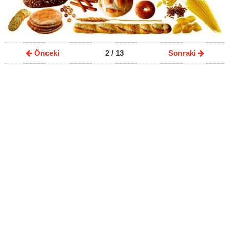
Önceki
2
/ 13
Sonraki