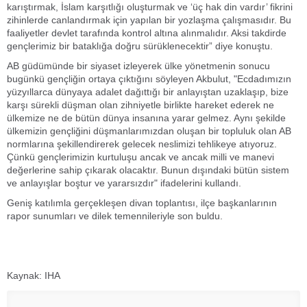
karıştırmak, İslam karşıtlığı oluşturmak ve ‘üç hak din vardır’ fikrini
zihinlerde canlandırmak için yapılan bir yozlaşma çalışmasıdır. Bu
faaliyetler devlet tarafında kontrol altına alınmalıdır. Aksi takdirde
gençlerimiz bir bataklığa doğru sürüklenecektir” diye konuştu.
AB güdümünde bir siyaset izleyerek ülke yönetmenin sonucu
bugünkü gençliğin ortaya çıktığını söyleyen Akbulut, "Ecdadımızın
yüzyıllarca dünyaya adalet dağıttığı bir anlayıştan uzaklaşıp, bize
karşı sürekli düşman olan zihniyetle birlikte hareket ederek ne
ülkemize ne de bütün dünya insanına yarar gelmez. Aynı şekilde
ülkemizin gençliğini düşmanlarımızdan oluşan bir topluluk olan AB
normlarına şekillendirerek gelecek neslimizi tehlikeye atıyoruz.
Çünkü gençlerimizin kurtuluşu ancak ve ancak milli ve manevi
değerlerine sahip çıkarak olacaktır. Bunun dışındaki bütün sistem
ve anlayışlar boştur ve yararsızdır" ifadelerini kullandı.
Geniş katılımla gerçekleşen divan toplantısı, ilçe başkanlarının
rapor sunumları ve dilek temennileriyle son buldu.
Kaynak: IHA