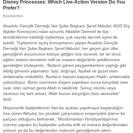
Anadolu Gençlik Derneği Van Şube Başkanı Şeref Akbulut, AGD Dış
İlişkiler Komisyonu’ndan sorumlu Alladdin Demirel ile ilçe
temsilcilerinin katıldığı toplantıya, çok sayıda dernek üyesi de
katıldı. Toplantının açılış konuşmasını yapan Anadolu Gençlik
Derneği Van Şube Başkanı Şeref Akbulut, her geçen gün ülke
gençliğinin durumunun kötüye gittiğini öne sürerek, bir an önce
eğitim sistemi temelinin milli ve manevi değerlerle şekillenmesi
gerektiğini söyleyerek, “Bizlerin görevi peygamberlerin yaptığı gibi
tebliğ görevini yapmaktır. İyiyi, doğruyu, faydalı ve güzel olanı
anlatmakla mükellefiz. Bunların hepsini kapsayan Hakk’ı anlatmakla
yükümlüyüz. Bizim üzerimize düşeni yaptıktan sonra karşıdaki ister
uyar, ister uymaz gerisi Allah’ın takdiridir. Sonuç olumlu veya
olumsuz hiç fark etmez, Allah bunun karşılığını bize verecektir”
dedi.
Misyonerlik faaliyetlerinin Van’da açıktan yapılmaya başlandığını
öne süren Akbulut, bu yöndeki çalışmaların emperyalist planın bir
parçası olduğunu belirterek, "Müslümanları Hıristiyanlaştırma
üzerine yapılan bu faaliyetler aslında milli ve manevi değerlerinden
yoksun ya da bu değerlerden mahrum gençliğimizin aklını