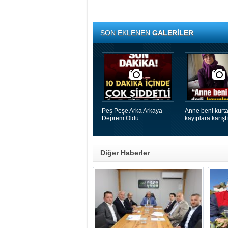
SON EKLENEN
GALERİLER
Peş Peşe Arka Arkaya
Anne beni kurta
Deprem Oldu..
kayıplara karıştı
Diğer Haberler