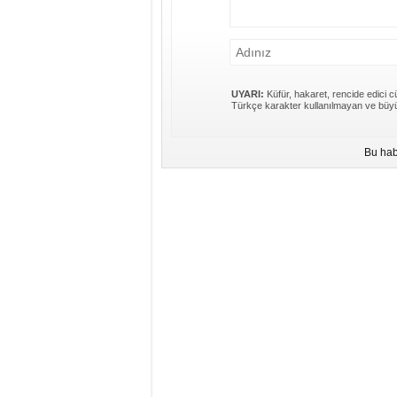
UYARI:
Küfür, hakaret, rencide edici cü
Türkçe karakter kullanılmayan ve büyü
Bu hab