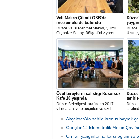
Vali Makas Çilimli OSB'de
Düzce’
incelemelerde bulundu
yaygın
Düzce Valisi Mehmet Makas, Çilimli
Düzce 
Organize Sanayi Bölgesi'ni ziyaret
Uzun, ş
ederek yürütülen çalışmalar, devam
yetişti
eden yatırımlar ve sanayi bölgesinin
ait yab
gelişim hedefleri hakkında yetkililerden
bilgi aldı.
Özel bireylerin çalıştığı Kusursuz
Düzce’
Kafe 10 yaşında
tarihle
Düzce Belediyesi tarafından 2017
Düzce 
yılında faaliyete geçirilen ve özel
tarafın
bireylerin çalıştığı Kusursuz Kafe 10’ncu
bahçele
yaşını sevenleri ile birlikte kutladı.
ve gözl
Akçakoca'da sahile kırmızı bayrak çek
hasat b
Gençler 12 kilometrelik Melen Çayı’nd
Orman yangınlarına karşı eğitim sefer