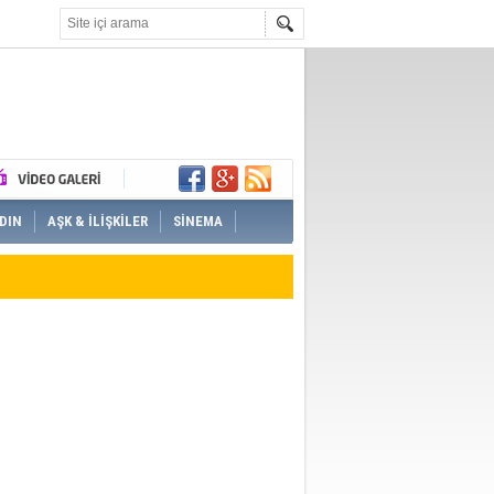
DIN
AŞK & İLİŞKİLER
SİNEMA