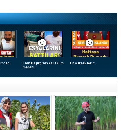
r" dedi,
Eren Kaşıkçı'nın Asıl Ölüm
En yüksek teklif..
.
Nedeni,