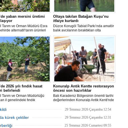
de yaban mersini üretimi
Oltaya takılan Batağan Kuşu’nu
laşıyor
itfaiye kurtardı
İl Tarım ve Orman Müdürü Esra
Düzce Korugöl Tabiat Parkı’nda amatör
ehirde alternatif tarım ürünleri
balık avcılarının bıraktıkları olta
ren kadın üretici Simge Tokcan’a
kancasına takılarak yaralanan ‘Küçük
an mersini bahçesini ziyaret etti.
Batağan Kuşu’, Düzce Belediyesi İtfaiye
Müdürlüğü ekipleri müdahalesiyle
kurtarıldı.
de 2026 yılı fındık hasat
Konuralp Antik Kentte restorasyon
ri belirlendi
öncesi son hazırlıklar
İl Tarım ve Orman Müdürlüğü
Batı Karadeniz Bölgesinin önemli tarihi
dan il genelindeki fındık
değerlerinden Konuralp Antik Kenti'nde
rinde gerçekleştirilen inceleme
6 yıldır devam eden Antik Tiyatro kazı
emler sonucunda, 2026 yılı fındık
çalışmalarında sona yaklaşıldı.
ildi
29 Temmuz 2026 Çarşamba 12:54
aşlangıç tarihleri belirlendi.
Restorasyon öncesi son düzenlemeler
a kürek çektiler
ekipler tarafından dikkatle yapılıyor.
29 Temmuz 2026 Çarşamba 12:31
berliği
25 Temmuz 2026 Cumartesi 09:55