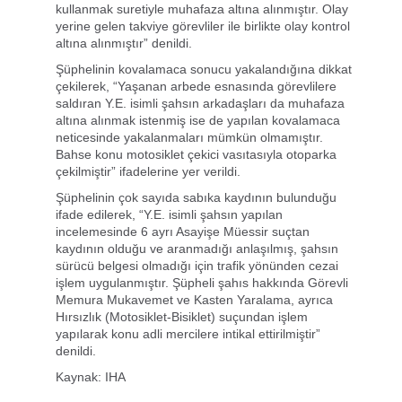
kullanmak suretiyle muhafaza altına alınmıştır. Olay
yerine gelen takviye görevliler ile birlikte olay kontrol
altına alınmıştır” denildi.
Şüphelinin kovalamaca sonucu yakalandığına dikkat
çekilerek, “Yaşanan arbede esnasında görevlilere
saldıran Y.E. isimli şahsın arkadaşları da muhafaza
altına alınmak istenmiş ise de yapılan kovalamaca
neticesinde yakalanmaları mümkün olmamıştır.
Bahse konu motosiklet çekici vasıtasıyla otoparka
çekilmiştir” ifadelerine yer verildi.
Şüphelinin çok sayıda sabıka kaydının bulunduğu
ifade edilerek, “Y.E. isimli şahsın yapılan
incelemesinde 6 ayrı Asayişe Müessir suçtan
kaydının olduğu ve aranmadığı anlaşılmış, şahsın
sürücü belgesi olmadığı için trafik yönünden cezai
işlem uygulanmıştır. Şüpheli şahıs hakkında Görevli
Memura Mukavemet ve Kasten Yaralama, ayrıca
Hırsızlık (Motosiklet-Bisiklet) suçundan işlem
yapılarak konu adli mercilere intikal ettirilmiştir”
denildi.
Kaynak: IHA