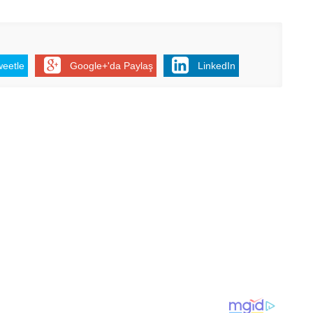
weetle
Google+'da Paylaş
LinkedIn