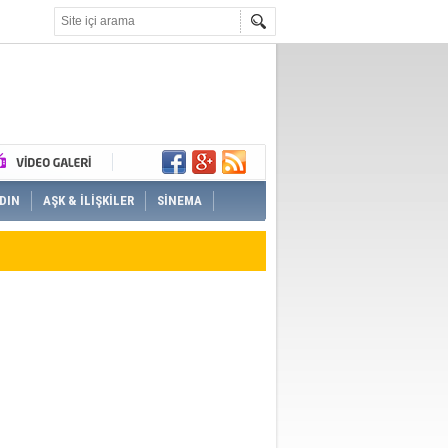
DIN
AŞK & İLİŞKİLER
SİNEMA