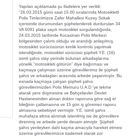
Yapılan açıklamada şu ifadelere yer verildi:
“26.03.2015 günü saat 15.00 sıralarında Motosikletli
Polis Timlerimizce Zafer Mahallesi Kuzey Sokak
içerisinde durumundan şüphelenilerek durdurulan 34
VA 5091 plaka sayılı motosiklet sorgulandığında,
24.03.2015 tarihinde Kocasinan Polis Merkezi
bölgesinden çalıntı olduğu ve arandığı anlaşılmış,
motosiklet sürücüsünün kimlik kontrolü yapılmak
istendiğinde, motosiklet sürücüsü şüpheli Y.E. (16)
isimli şahıs olay yerinde bulunan arkadaşlarına
yönelik “motosikleti götürün” diye bağırması ve
kaçmaya çalışması üzerine görevlilerimiz ile şüpheli
şahıs ve arkadaşları arasında arbede yaşanmıştır. Bu
esnada kaçmaya çalışan şüpheli şahıs
görevlilerimizden Polis Memuru U.A.D.’ye tekme
atarak yere düşmesine ve Bahçelievler Devlet
Hastanesinden alınan doktor raporuna göre sağ el
bileğinin çatlamasına ve 15 gün iş göremez raporu
almasına sebebiyet vermiştir. Y.E. isimli şahıs
muhafaza altına alınmak istenilmiş ise de görevlilere
direnmiş ve arbede yerde devam etmiştir. Şüpheli
şahıs yerdeyken dahi kaçma amacıyla hareket etmesi
üzerine görevlilerimizce kademeli olarak zor