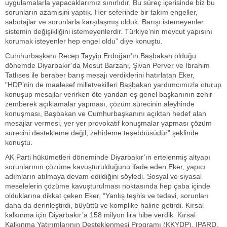
uygulamalarla yapacaklarımız sınırlıdır. Bu süreç içerisinde biz bu
sorunların azamisini yaptık. Her seferinde bir takım engeller,
sabotajlar ve sorunlarla karşılaşmış olduk. Barışı istemeyenler
sistemin değişikliğini istemeyenlerdir. Türkiye’nin mevcut yapısını
korumak isteyenler hep engel oldu” diye konuştu.
Cumhurbaşkanı Recep Tayyip Erdoğan’ın Başbakan olduğu
dönemde Diyarbakır’da Mesut Barzani, Şivan Perver ve İbrahim
Tatlıses ile beraber barış mesajı verdiklerini hatırlatan Eker,
"HDP’nin de maalesef milletvekilleri Başbakan yardımcımızla oturup
konuşup mesajlar verirken öte yandan eş genel başkanının zehir
zemberek açıklamalar yapması, çözüm sürecinin aleyhinde
konuşması, Başbakan ve Cumhurbaşkanını açıktan hedef alan
mesajlar vermesi, yer yer provokatif konuşmalar yapması çözüm
sürecini destekleme değil, zehirleme teşebbüsüdür" şeklinde
konuştu.
AK Parti hükümetleri döneminde Diyarbakır’ın ertelenmiş altyapı
sorunlarının çözüme kavuşturulduğunu ifade eden Eker, yapıcı
adımların atılmaya devam edildiğini söyledi. Sosyal ve siyasal
meselelerin çözüme kavuşturulması noktasında hep çaba içinde
olduklarına dikkat çeken Eker, “Yanlış teşhis ve tedavi, sorunları
daha da derinleştirdi, büyüttü ve komplike haline getirdi. Kırsal
kalkınma için Diyarbakır’a 158 milyon lira hibe verdik. Kırsal
Kalkınma Yatırımlarının Desteklenmesi Programı (KKYDP), IPARD,