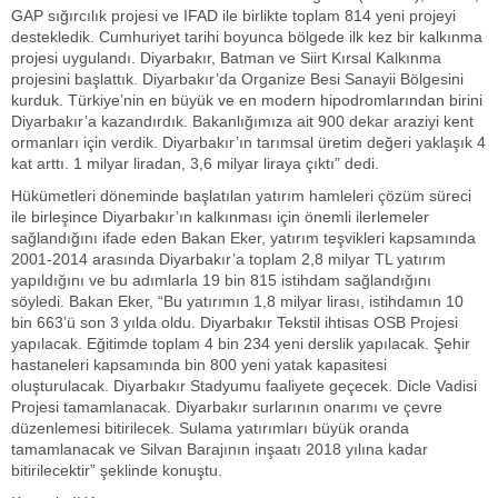
GAP sığırcılık projesi ve IFAD ile birlikte toplam 814 yeni projeyi
destekledik. Cumhuriyet tarihi boyunca bölgede ilk kez bir kalkınma
projesi uygulandı. Diyarbakır, Batman ve Siirt Kırsal Kalkınma
projesini başlattık. Diyarbakır’da Organize Besi Sanayii Bölgesini
kurduk. Türkiye’nin en büyük ve en modern hipodromlarından birini
Diyarbakır’a kazandırdık. Bakanlığımıza ait 900 dekar araziyi kent
ormanları için verdik. Diyarbakır’ın tarımsal üretim değeri yaklaşık 4
kat arttı. 1 milyar liradan, 3,6 milyar liraya çıktı” dedi.
Hükümetleri döneminde başlatılan yatırım hamleleri çözüm süreci
ile birleşince Diyarbakır’ın kalkınması için önemli ilerlemeler
sağlandığını ifade eden Bakan Eker, yatırım teşvikleri kapsamında
2001-2014 arasında Diyarbakır’a toplam 2,8 milyar TL yatırım
yapıldığını ve bu adımlarla 19 bin 815 istihdam sağlandığını
söyledi. Bakan Eker, “Bu yatırımın 1,8 milyar lirası, istihdamın 10
bin 663’ü son 3 yılda oldu. Diyarbakır Tekstil ihtisas OSB Projesi
yapılacak. Eğitimde toplam 4 bin 234 yeni derslik yapılacak. Şehir
hastaneleri kapsamında bin 800 yeni yatak kapasitesi
oluşturulacak. Diyarbakır Stadyumu faaliyete geçecek. Dicle Vadisi
Projesi tamamlanacak. Diyarbakır surlarının onarımı ve çevre
düzenlemesi bitirilecek. Sulama yatırımları büyük oranda
tamamlanacak ve Silvan Barajının inşaatı 2018 yılına kadar
bitirilecektir” şeklinde konuştu.