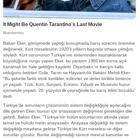
Bakan Eker, görüşmede yaptığı konuşmada barış sürecini önemine
değinerek, Kürt meselesinin 1920’li yılların başında ortaya çıktığını
söyledi. Kürt sorununun Türkiye’nin sisteminden kaynaklanarak
büyüdüğüne vurgu yapan Eker, bu yaranın 1985’ten sonra açık
kanamalı bir hale geldiğini kaydetti. Diyarbakır’ın barışın kalbi
olduğunu belirten Gıda, Tarım ve Hayvancılık Bakanı Mehdi Eker,
“Bu şehirde farklı etnik kimlikler, kültürler ve dinler birlikte binlerce
yıl yaşadı. Türk, Kürt, Süryani, Ermeni, Yahudi ve Musevisi huzur
içerisinde yaşadı. 20. yüzyılın ilk çeyreğinde bu barış iklimi bozuldu”
dedi.
Türkiye’de sorunların çözümünün sistem değişikliğiyle aşılacağını
dile getiren Eker, bunun için anayasanın değişmesi gerektiğini dile
getirdi. Bakan Eker, "Türkiye’nin bütün sorunlarının altında yatan
temel ve hukuki metin anayasadır. Anayasa değişikliği ile sistem
değişikliği meydana gelirse Türkiye’de Kürt meselesi ve diğer
sorunlar çözülür. Bunlar değişmediği sürece mevcut kanunlar ve