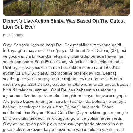
Olay, Sarıçam ilçesine bağlı Deli Çay mevkiinde meydana geldi.
İddiaya göre hayvancılıkla uğraşan Mehmet Nuri Delibaş (37), eşi
ve çocuklarıyla birlikte dün akşam çiftliğe gidip burada hayvanları
sağdıktan sonra Şehit Erkut Akbay Mahallesi’ndeki evine döndü.
Delibaş, eşi ve çocuklarını eve bıraktıktan sonra saat 19.00’da
evden 01 DKU 36 plakalı otomobiline binerek ayrıldı. Delibaş
saatler gece yarısını geçmesine rağmen evine dönmedi. Bunun
üzerine oğlu İzzet Delibaş babasının telefonunu aradı ancak babası
bir türlü telefonu açmadı. Oğul Delibaş babasının telefonunu
açmaması üzerine polis merkezine giderek kayıp başvurusu yaptı.
Aile polise başvurunun yanı sıra bir taraftan da Delibaş’ı aramaya
başladı. Ancak gece boyu kimse Delibaş’ı bulamadı. Sabah
saatlerinde ise Seyhan Baraj Gölü Deli Çay mevkiine gelen gençler
bir otomobilin terk edilmiş olduğunu görünce polise haber verdi.
Olay yerine gelen polis plaka sorgusu yaptığında otomobilin dün
gece polis merkezine kayıp başvurusu yapan ailenin yakınına ait