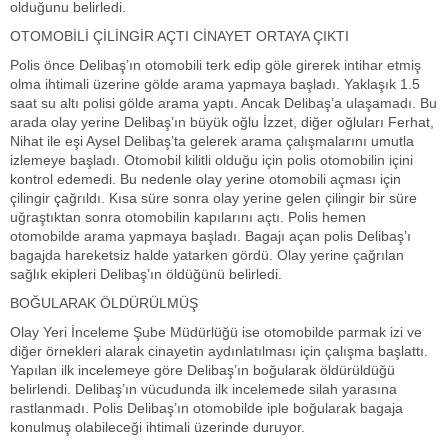
olduğunu belirledi.
OTOMOBİLİ ÇİLİNGİR AÇTI CİNAYET ORTAYA ÇIKTI
Polis önce Delibaş’ın otomobili terk edip göle girerek intihar etmiş
olma ihtimali üzerine gölde arama yapmaya başladı. Yaklaşık 1.5
saat su altı polisi gölde arama yaptı. Ancak Delibaş’a ulaşamadı. Bu
arada olay yerine Delibaş’ın büyük oğlu İzzet, diğer oğluları Ferhat,
Nihat ile eşi Aysel Delibaş’ta gelerek arama çalışmalarını umutla
izlemeye başladı. Otomobil kilitli olduğu için polis otomobilin içini
kontrol edemedi. Bu nedenle olay yerine otomobili açması için
çilingir çağrıldı. Kısa süre sonra olay yerine gelen çilingir bir süre
uğraştıktan sonra otomobilin kapılarını açtı. Polis hemen
otomobilde arama yapmaya başladı. Bagajı açan polis Delibaş’ı
bagajda hareketsiz halde yatarken gördü. Olay yerine çağrılan
sağlık ekipleri Delibaş’ın öldüğünü belirledi.
BOĞULARAK ÖLDÜRÜLMÜŞ
Olay Yeri İnceleme Şube Müdürlüğü ise otomobilde parmak izi ve
diğer örnekleri alarak cinayetin aydınlatılması için çalışma başlattı.
Yapılan ilk incelemeye göre Delibaş’ın boğularak öldürüldüğü
belirlendi. Delibaş’ın vücudunda ilk incelemede silah yarasına
rastlanmadı. Polis Delibaş’ın otomobilde iple boğularak bagaja
konulmuş olabileceği ihtimali üzerinde duruyor.