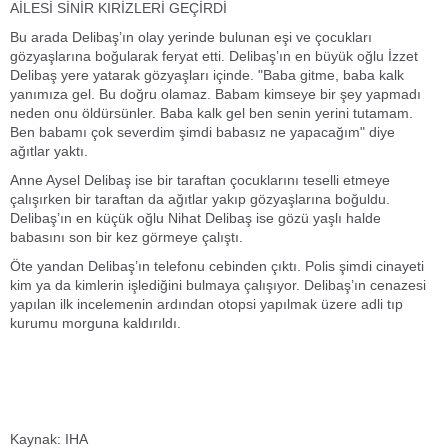
AİLESİ SİNİR KIRİZLERİ GEÇİRDİ
Bu arada Delibaş’ın olay yerinde bulunan eşi ve çocukları
gözyaşlarına boğularak feryat etti. Delibaş’ın en büyük oğlu İzzet
Delibaş yere yatarak gözyaşları içinde. "Baba gitme, baba kalk
yanımıza gel. Bu doğru olamaz. Babam kimseye bir şey yapmadı
neden onu öldürsünler. Baba kalk gel ben senin yerini tutamam.
Ben babamı çok severdim şimdi babasız ne yapacağım" diye
ağıtlar yaktı.
Anne Aysel Delibaş ise bir taraftan çocuklarını teselli etmeye
çalışırken bir taraftan da ağıtlar yakıp gözyaşlarına boğuldu.
Delibaş’ın en küçük oğlu Nihat Delibaş ise gözü yaşlı halde
babasını son bir kez görmeye çalıştı.
Öte yandan Delibaş’ın telefonu cebinden çıktı. Polis şimdi cinayeti
kim ya da kimlerin işlediğini bulmaya çalışıyor. Delibaş’ın cenazesi
yapılan ilk incelemenin ardından otopsi yapılmak üzere adli tıp
kurumu morguna kaldırıldı.
Kaynak: IHA