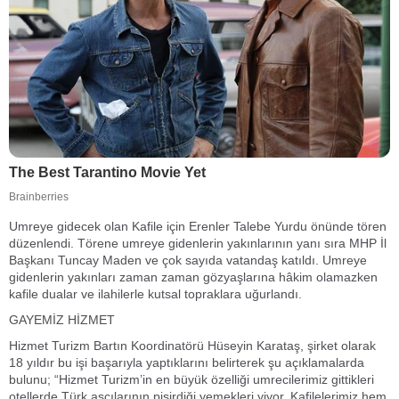
Umreye gidecek olan Kafile için Erenler Talebe Yurdu önünde tören
düzenlendi. Törene umreye gidenlerin yakınlarının yanı sıra MHP İl
Başkanı Tuncay Maden ve çok sayıda vatandaş katıldı. Umreye
gidenlerin yakınları zaman zaman gözyaşlarına hâkim olamazken
kafile dualar ve ilahilerle kutsal topraklara uğurlandı.
GAYEMİZ HİZMET
Hizmet Turizm Bartın Koordinatörü Hüseyin Karataş, şirket olarak
18 yıldır bu işi başarıyla yaptıklarını belirterek şu açıklamalarda
bulunu; “Hizmet Turizm’in en büyük özelliği umrecilerimiz gittikleri
otellerde Türk aşçılarının pişirdiği yemekleri yiyor. Kafilelerimiz hem