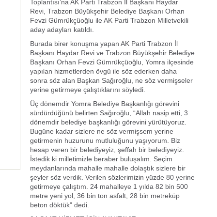
Toplantısı’na AK Parti Trabzon İl Başkanı Haydar
Revi, Trabzon Büyükşehir Belediye Başkanı Orhan
Fevzi Gümrükçüoğlu ile AK Parti Trabzon Milletvekili
aday adayları katıldı.
Burada birer konuşma yapan AK Parti Trabzon İl
Başkanı Haydar Revi ve Trabzon Büyükşehir Belediye
Başkanı Orhan Fevzi Gümrükçüoğlu, Yomra ilçesinde
yapılan hizmetlerden övgü ile söz ederken daha
sonra söz alan Başkan Sağıroğlu, ne söz vermişseler
yerine getirmeye çalıştıklarını söyledi.
Üç dönemdir Yomra Belediye Başkanlığı görevini
sürdürdüğünü belirten Sağıroğlu, “Allah nasip etti, 3
dönemdir belediye başkanlığı görevini yürütüyoruz.
Bugüne kadar sizlere ne söz vermişsem yerine
getirmenin huzurunu mutluluğunu yaşıyorum. Biz
hesap veren bir belediyeyiz, şeffah bir belediyeyiz.
İstedik ki milletimizle beraber buluşalım. Seçim
meydanlarında mahalle mahalle dolaştık sizlere bir
şeyler söz verdik. Verilen sözlerimizin yüzde 80 yerine
getirmeye çalıştım. 24 mahalleye 1 yılda 82 bin 500
metre yeni yol, 36 bin ton asfalt, 28 bin metreküp
beton döktük” dedi.