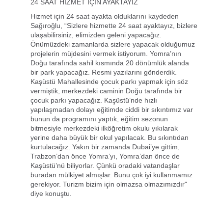
24 SAAT HİZMET İÇİN AYAKTAYIZ
Hizmet için 24 saat ayakta olduklarını kaydeden
Sağıroğlu, “Sizlere hizmette 24 saat ayaktayız, bizlere
ulaşabilirsiniz, elimizden geleni yapacağız.
Önümüzdeki zamanlarda sizlere yapacak olduğumuz
projelerin müjdesini vermek istiyorum. Yomra’nın
Doğu tarafında sahil kısmında 20 dönümlük alanda
bir park yapacağız. Resmi yazılarını gönderdik.
Kaşüstü Mahallesinde çocuk parkı yapmak için söz
vermiştik, merkezdeki caminin Doğu tarafında bir
çocuk parkı yapacağız. Kaşüstü’nde hızlı
yapılaşmadan dolayı eğitimde ciddi bir sıkıntımız var
bunun da programını yaptık, eğitim sezonun
bitmesiyle merkezdeki ilköğretim okulu yıkılarak
yerine daha büyük bir okul yapılacak. Bu sıkıntıdan
kurtulacağız. Yakın bir zamanda Dubai’ye gittim,
Trabzon’dan önce Yomra’yı, Yomra’dan önce de
Kaşüstü’nü biliyorlar. Çünkü oradaki vatandaşlar
buradan mülkiyet almışlar. Bunu çok iyi kullanmamız
gerekiyor. Turizm bizim için olmazsa olmazımızdır"
diye konuştu.