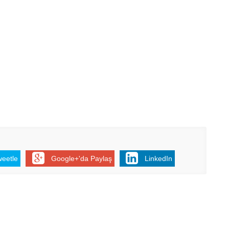
weetle
Google+'da Paylaş
LinkedIn