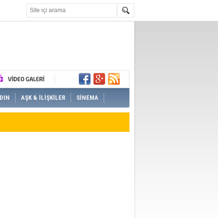
DIN
AŞK & İLİŞKİLER
SİNEMA