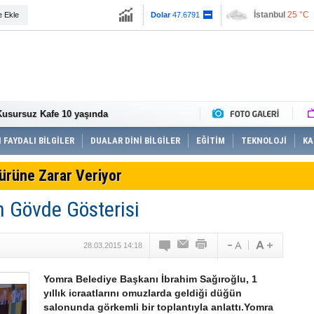
İstanbul
25 °C
e Ekle
Dolar
47.6791
Ankara
31 °C
Euro
55.1258
r ödüllendirildi
de incelemelerde bulundu
üretimi yaygınlaşıyor
şu’nu itfaiye kurtardı
 Kusursuz Kafe 10 yaşında
hasat tarihleri belirlendi
storasyon öncesi son hazırlıklar
ayvana çarptı o anlar güvenlik kamerasına
 FAYDALI BİLGİLER
DUALAR DİNİ BİLGİLER
EĞİTİM
TEKNOLOJİ
KA
zı bayrak çekildi
Melen Çayı’nda kürek çektiler
Türüne Zarar Veriyor
i risk taşıyor”
rpıştı: 3 yaralı
 Gövde Gösterisi
ten men edildi
kkında işlem yapıldı 5’i tutuklandı
 aranan 17 şahıs tutuklandı
28.03.2015 14:18
Yomra Belediye Başkanı İbrahim Sağıroğlu, 1
yıllık icraatlarını omuzlarda geldiği düğün
salonunda görkemli bir toplantıyla anlattı.Yomra