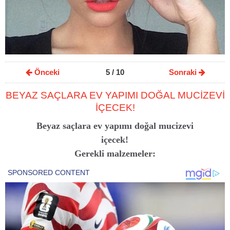
Önceki
5
/ 10
Sonraki
BEYAZ SAÇLARA EV YAPIMI DOĞAL MUCİZEVİ
İÇECEK!
Beyaz saçlara ev yapımı doğal mucizevi
içecek!
Gerekli malzemeler: