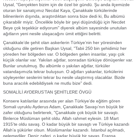
Uysal, "Gerçekten bizim için de özel bir gündü. Şu anda ilçemizde
oturan bir sanatçımız Necdat Kaya, Çanakkale türkülerinde
bilinenlerin dışında, araştırdıktan sonra bize dedi ki, Bu albümü
çıkarabilir miyiz. Öncelikle böyle bir şeyi düşündüğü için Necdet
Beye çok teşekkür ediyorum" diyerek albüm sayesinde unutulan
ağıtların yeni nesile ulaşacağını ümit ettiğini belirtti.
Çanakkale’de şehit olan askerlerin Türkiye’nin her yöresinden
olduğunu dile getiren Başkan Uysal, "Tabii 250 bin şehidimiz her
yöreden her bölgeden var. O bölgeden gelen insanlar, yaşı çok
küçük olanlar var. Yakılan ağıtlar, sonradan türküye dönüşenler var.
Bunlar unutulmuş. Bu albümle o yakılan ağıtlar, türküler
vatandaşımızla tekrar buluşsun. O ağıtları yakanlar, türkülerini
söyleyenler seslerini tekrar bu nesile ulaştırmış olacaklar. Bizde
buna aracılık edebildiysek ne mutlu bize" dedi.
SOMALİLİ AYDERUS’TAN ŞEHİTLERE ÖVGÜ
Konsere katılanlar arasında yer alan Türkiye’de eğitim gören
Somali uyruklu Ayderus Adam, Çanakkale Savaşı’nın büyük bir
zafer olduğunu belirterek, "Çanakkale çok büyük bir savaştı.
Binlerce Müslüman şehit oldu. Allah rahmet eylesin. 18 Mart
1915’te oldu savaş. O kadar büyük bir savaştı ve Türkiye kazandı
Allah’a şükürler olsun. Müslümanlar kazandı. İstanbul açılmadı,
gelemediler. Deniz zaferi, o kadar büyük bir savaş. Fransa,