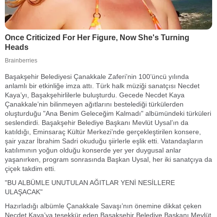
Başakşehir Belediyesi Çanakkale Zaferi’nin 100’üncü yılında
anlamlı bir etkinliğe imza attı. Türk halk müziği sanatçısı Necdet
Kaya’yı, Başakşehirlilerle buluşturdu. Gecede Necdet Kaya
Çanakkale’nin bilinmeyen ağıtlarını bestelediği türkülerden
oluşturduğu "Ana Benim Geleceğim Kalmadı" albümündeki türküleri
seslendirdi. Başakşehir Belediye Başkanı Mevlüt Uysal’ın da
katıldığı, Eminsaraç Kültür Merkezi’nde gerçekleştirilen konsere,
şair yazar İbrahim Sadri okuduğu şiirlerle eşlik etti. Vatandaşların
katılımının yoğun olduğu konserde yer yer duygusal anlar
yaşanırken, program sonrasında Başkan Uysal, her iki sanatçıya da
çiçek takdim etti.
"BU ALBÜMLE UNUTULAN AĞITLAR YENİ NESİLLERE
ULAŞACAK"
Hazırladığı albümle Çanakkale Savaşı’nın önemine dikkat çeken
Necdet Kaya’ya teşekkür eden Başakşehir Belediye Başkanı Mevlüt