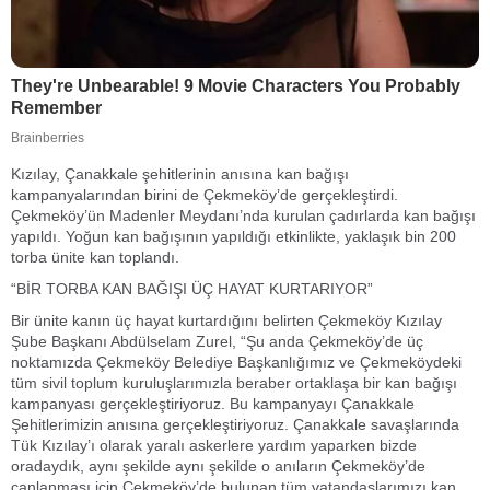
Kızılay, Çanakkale şehitlerinin anısına kan bağışı
kampanyalarından birini de Çekmeköy’de gerçekleştirdi.
Çekmeköy’ün Madenler Meydanı’nda kurulan çadırlarda kan bağışı
yapıldı. Yoğun kan bağışının yapıldığı etkinlikte, yaklaşık bin 200
torba ünite kan toplandı.
“BİR TORBA KAN BAĞIŞI ÜÇ HAYAT KURTARIYOR”
Bir ünite kanın üç hayat kurtardığını belirten Çekmeköy Kızılay
Şube Başkanı Abdülselam Zurel, “Şu anda Çekmeköy’de üç
noktamızda Çekmeköy Belediye Başkanlığımız ve Çekmeköydeki
tüm sivil toplum kuruluşlarımızla beraber ortaklaşa bir kan bağışı
kampanyası gerçekleştiriyoruz. Bu kampanyayı Çanakkale
Şehitlerimizin anısına gerçekleştiriyoruz. Çanakkale savaşlarında
Tük Kızılay’ı olarak yaralı askerlere yardım yaparken bizde
oradaydık, aynı şekilde aynı şekilde o anıların Çekmeköy’de
canlanması için Çekmeköy’de bulunan tüm vatandaşlarımızı kan