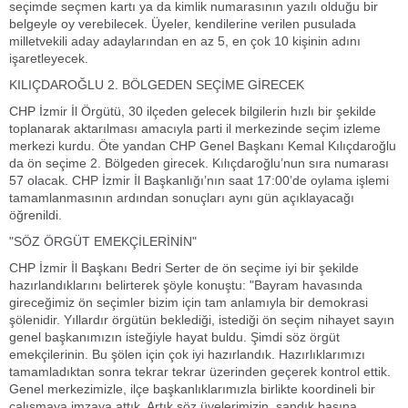
seçimde seçmen kartı ya da kimlik numarasının yazılı olduğu bir
belgeyle oy verebilecek. Üyeler, kendilerine verilen pusulada
milletvekili aday adaylarından en az 5, en çok 10 kişinin adını
işaretleyecek.
KILIÇDAROĞLU 2. BÖLGEDEN SEÇİME GİRECEK
CHP İzmir İl Örgütü, 30 ilçeden gelecek bilgilerin hızlı bir şekilde
toplanarak aktarılması amacıyla parti il merkezinde seçim izleme
merkezi kurdu. Öte yandan CHP Genel Başkanı Kemal Kılıçdaroğlu
da ön seçime 2. Bölgeden girecek. Kılıçdaroğlu’nun sıra numarası
57 olacak. CHP İzmir İl Başkanlığı’nın saat 17:00’de oylama işlemi
tamamlanmasının ardından sonuçları aynı gün açıklayacağı
öğrenildi.
"SÖZ ÖRGÜT EMEKÇİLERİNİN"
CHP İzmir İl Başkanı Bedri Serter de ön seçime iyi bir şekilde
hazırlandıklarını belirterek şöyle konuştu: "Bayram havasında
gireceğimiz ön seçimler bizim için tam anlamıyla bir demokrasi
şölenidir. Yıllardır örgütün beklediği, istediği ön seçim nihayet sayın
genel başkanımızın isteğiyle hayat buldu. Şimdi söz örgüt
emekçilerinin. Bu şölen için çok iyi hazırlandık. Hazırlıklarımızı
tamamladıktan sonra tekrar tekrar üzerinden geçerek kontrol ettik.
Genel merkezimizle, ilçe başkanlıklarımızla birlikte koordineli bir
çalışmaya imzaya attık. Artık söz üyelerimizin, sandık başına