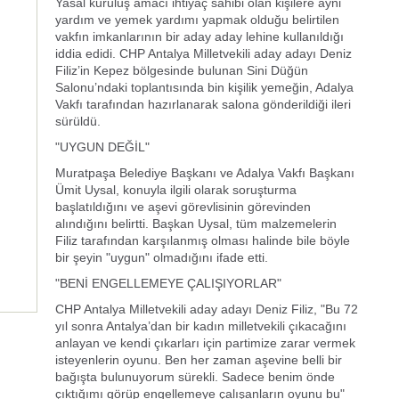
Yasal kuruluş amacı ihtiyaç sahibi olan kişilere ayni
yardım ve yemek yardımı yapmak olduğu belirtilen
vakfın imkanlarının bir aday aday lehine kullanıldığı
iddia edidi. CHP Antalya Milletvekili aday adayı Deniz
Filiz’in Kepez bölgesinde bulunan Sini Düğün
Salonu’ndaki toplantısında bin kişilik yemeğin, Adalya
Vakfı tarafından hazırlanarak salona gönderildiği ileri
sürüldü.
"UYGUN DEĞİL"
Muratpaşa Belediye Başkanı ve Adalya Vakfı Başkanı
Ümit Uysal, konuyla ilgili olarak soruşturma
başlatıldığını ve aşevi görevlisinin görevinden
alındığını belirtti. Başkan Uysal, tüm malzemelerin
Filiz tarafından karşılanmış olması halinde bile böyle
bir şeyin "uygun" olmadığını ifade etti.
"BENİ ENGELLEMEYE ÇALIŞIYORLAR"
CHP Antalya Milletvekili aday adayı Deniz Filiz, "Bu 72
yıl sonra Antalya’dan bir kadın milletvekili çıkacağını
anlayan ve kendi çıkarları için partimize zarar vermek
isteyenlerin oyunu. Ben her zaman aşevine belli bir
bağışta bulunuyorum sürekli. Sadece benim önde
çıktığımı görüp engellemeye çalışanların oyunu bu"