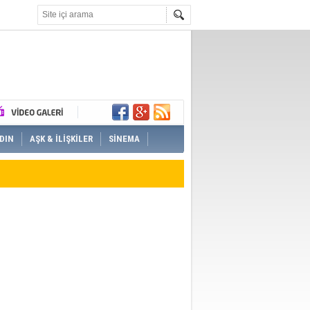
DIN
AŞK & İLİŞKİLER
SİNEMA