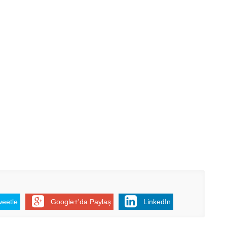
weetle
Google+'da Paylaş
LinkedIn