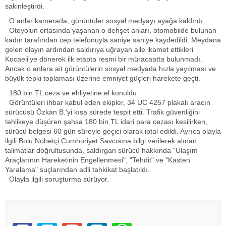
sakinleştirdi.
O anlar kamerada, görüntüler sosyal medyayı ayağa kaldırdı
Otoyolun ortasında yaşanan o dehşet anları, otomobilde bulunan
kadın tarafından cep telefonuyla saniye saniye kaydedildi. Meydana
gelen olayın ardından saldırıya uğrayan aile ikamet ettikleri
Kocaeli'ye dönerek ilk etapta resmi bir müracaatta bulunmadı.
Ancak o anlara ait görüntülerin sosyal medyada hızla yayılması ve
büyük tepki toplaması üzerine emniyet güçleri harekete geçti.
180 bin TL ceza ve ehliyetine el konuldu
Görüntüleri ihbar kabul eden ekipler, 34 UC 4257 plakalı aracın
sürücüsü Özkan B.'yi kısa sürede tespit etti. Trafik güvenliğini
tehlikeye düşüren şahsa 180 bin TL idari para cezası kesilirken,
sürücü belgesi 60 gün süreyle geçici olarak iptal edildi. Ayrıca olayla
ilgili Bolu Nöbetçi Cumhuriyet Savcısına bilgi verilerek alınan
talimatlar doğrultusunda, saldırgan sürücü hakkında "Ulaşım
Araçlarının Hareketinin Engellenmesi", "Tehdit" ve "Kasten
Yaralama" suçlarından adli tahkikat başlatıldı.
Olayla ilgili soruşturma sürüyor.