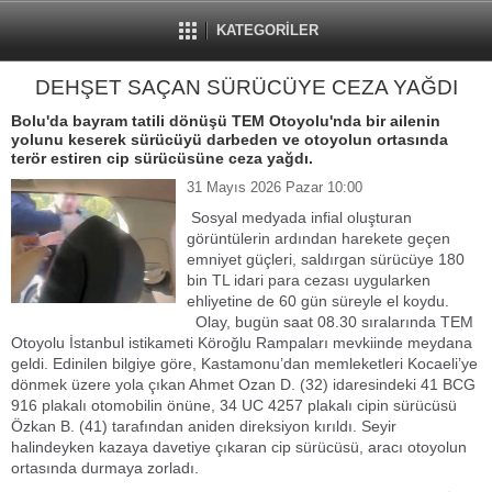
KATEGORİLER
DEHŞET SAÇAN SÜRÜCÜYE CEZA YAĞDI
Bolu'da bayram tatili dönüşü TEM Otoyolu'nda bir ailenin
yolunu keserek sürücüyü darbeden ve otoyolun ortasında
terör estiren cip sürücüsüne ceza yağdı.
31 Mayıs 2026 Pazar 10:00
Sosyal medyada infial oluşturan
görüntülerin ardından harekete geçen
emniyet güçleri, saldırgan sürücüye 180
bin TL idari para cezası uygularken
ehliyetine de 60 gün süreyle el koydu.
Olay, bugün saat 08.30 sıralarında TEM
Otoyolu İstanbul istikameti Köroğlu Rampaları mevkiinde meydana
geldi. Edinilen bilgiye göre, Kastamonu’dan memleketleri Kocaeli’ye
dönmek üzere yola çıkan Ahmet Ozan D. (32) idaresindeki 41 BCG
916 plakalı otomobilin önüne, 34 UC 4257 plakalı cipin sürücüsü
Özkan B. (41) tarafından aniden direksiyon kırıldı. Seyir
halindeyken kazaya davetiye çıkaran cip sürücüsü, aracı otoyolun
ortasında durmaya zorladı.