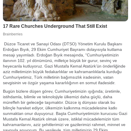
Düzce Ticaret ve Sanayi Odası (DTSO) Yönetim Kurulu Başkanı
Erdoğan Bıyık, 29 Ekim Cumhuriyet Bayramı dolayısıyla kutlama
mesajı yayımladı. Erdoğan Bıyık mesajında, “Cumhuriyetimizin
ilanının 102. yıl dönümünü, milletçe büyük bir gurur, sevinç ve
heyecanla kutluyoruz. Gazi Mustafa Kemal Atatürk’ün önderliğinde
aziz milletimizin büyük fedakarlıklar ve kahramanlıklarla kurduğu
Cumhuriyetimiz, Türk milletinin bağımsızlık iradesinin, vatan
sevgisinin ve özgür yaşama kararlılığının en somut ifadesidir.
Bugün bizlere düşen görev, Cumhuriyetimizin ışığında; üretimle,
istihdamla, bilimle ve teknolojiyle ülkemizi daha güçlü, daha
müreffeh bir geleceğe taşımaktır. Düzce iş dünyası olarak bu
bilinçle hareket ediyor, ülkemizin kalkınma mücadelesine katkı
sunmaktan onur duyuyoruz. Başta Cumhuriyetimizin kurucusu Gazi
Mustafa Kemal Atatürk olmak üzere, istiklal mücadelemizin tüm
kahramanlarını, aziz şehitlerimizi ve gazilerimizi rahmet, minnet ve
saygıyla anıyorum. Bu vesileyle, tüm milletimizin 29 Ekim