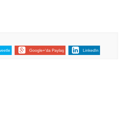
weetle
Google+'da Paylaş
LinkedIn