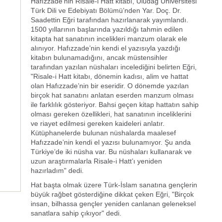
Hafızzade’nin Risale-i Hatt kitabı, Uludağ Üniversitesi
Türk Dili ve Edebiyatı Bölümü’nden Yar. Doç. Dr.
Saadettin Eğri tarafından hazırlanarak yayımlandı.
1500 yıllarının başlarında yazıldığı tahmin edilen
kitapta hat sanatının incelikleri manzum olarak ele
alınıyor. Hafızzade’nin kendi el yazısıyla yazdığı
kitabın bulunamadığını, ancak müstensihler
tarafından yazılan nüshaları incelediğini belirten Eğri,
"Risale-i Hatt kitabı, dönemin kadısı, alim ve hattat
olan Hafızzade’nin bir eseridir. O dönemde yazılan
birçok hat sanatını anlatan eserden manzum olması
ile farklılık gösteriyor. Bahsi geçen kitap hattatın sahip
olması gereken özellikleri, hat sanatının inceliklerini
ve riayet edilmesi gereken kaideleri anlatır.
Kütüphanelerde bulunan nüshalarda maalesef
Hafızzade’nin kendi el yazısı bulunamıyor. Şu anda
Türkiye’de iki nüsha var. Bu nüshaları kullanarak ve
uzun araştırmalarla Risale-i Hatt’ı yeniden
hazırladım" dedi.
Hat başta olmak üzere Türk-İslam sanatına gençlerin
büyük rağbet gösterdiğine dikkat çeken Eğri, "Birçok
insan, bilhassa gençler yeniden canlanan geleneksel
sanatlara sahip çıkıyor" dedi.