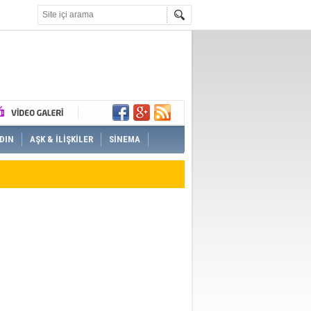
DIN
AŞK & İLİŞKİLER
SİNEMA