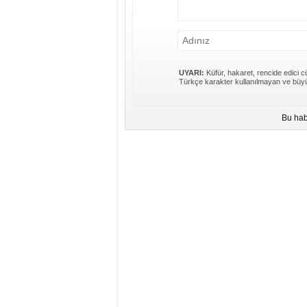
UYARI:
Küfür, hakaret, rencide edici cü
Türkçe karakter kullanılmayan ve büyü
Bu hab