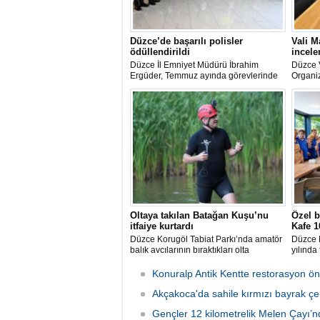
Düzce’de başarılı polisler
Vali M
ödüllendirildi
incel
Düzce İl Emniyet Müdürü İbrahim
Düzce V
Ergüder, Temmuz ayında görevlerinde
Organiz
üstün başarı ve özveri gösteren emniyet
ederek 
personelini teşekkür belgesi ve hediye
eden ya
ile ödüllendirdi.
gelişim
bilgi al
Oltaya takılan Batağan Kuşu’nu
Özel b
itfaiye kurtardı
Kafe 1
Düzce Korugöl Tabiat Parkı’nda amatör
Düzce 
balık avcılarının bıraktıkları olta
yılında
kancasına takılarak yaralanan ‘Küçük
bireyle
Batağan Kuşu’, Düzce Belediyesi İtfaiye
yaşını s
Konuralp Antik Kentte restorasyon önc
Müdürlüğü ekipleri müdahalesiyle
kurtarıldı.
Akçakoca'da sahile kırmızı bayrak çek
Gençler 12 kilometrelik Melen Çayı’nd