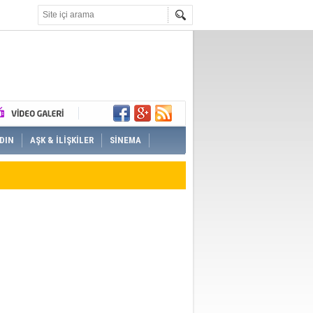
DIN
AŞK & İLİŞKİLER
SİNEMA