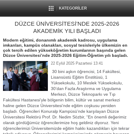
KATEGORİLER
DÜZCE ÜNİVERSİTESİ’NDE 2025-2026
AKADEMİK YILI BAŞLADI
Modern eğitimi, donanımlı akademik kadrosu, uygulama
imkanları, kampüs olanakları, sosyal tesisleriyle ülkemizin en
çok tercih edilen yükseköğretim kurumlarının başında gelen
Düzce Üniversitesi’nde 2025-2026 Eğitim-Öğretim yılı başladı.
22 Eylül 2025 Pazartesi 13:41
30 bini aşkın öğrencisi, 14 Fakültesi,
Lisansüstü Eğitim Enstitüsü, 1
Yüksekokulu, 10 Meslek Yüksekokulu,
30’dan Fazla Araştırma ve Uygulama
Merkezi, Düzce Teknoparkı ve Tıp
Fakültesi Hastanesi’yle bölgenin bilim, kültür ve sanat merkezi
haline gelen Düzce Üniversitesi’nde eğitim coşkusu yeniden
başladı. Öğrencileri Konuralp Kampüsü’nde karşılayan Düzce
Üniversitesi Rektörü Prof. Dr. Nedim Sözbir, “En önemli değerimiz
olarak gördüğümüz öğrencilerimize hoş geldiniz diyoruz. Yeni
öğrencilerimizi Üniversitemizde eğitim hakkı kazandıkları için tekrar