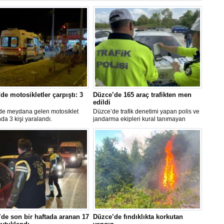
de motosikletler çarpıştı: 3
Düzce’de 165 araç trafikten men
edildi
de meydana gelen motosiklet
Düzce’de trafik denetimi yapan polis ve
da 3 kişi yaralandı.
jandarma ekipleri kural tanımayan
sürücülere geçit vermiyor. Denetimlerde
14 bin 45 araç ve motosiklet kontrol
edilirken 165 araç trafikten men edildi.
de son bir haftada aranan 17
Düzce’de fındıklıkta korkutan