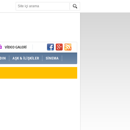
DIN
AŞK & İLİŞKİLER
SİNEMA