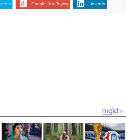
weetle
Google+'da Paylaş
LinkedIn