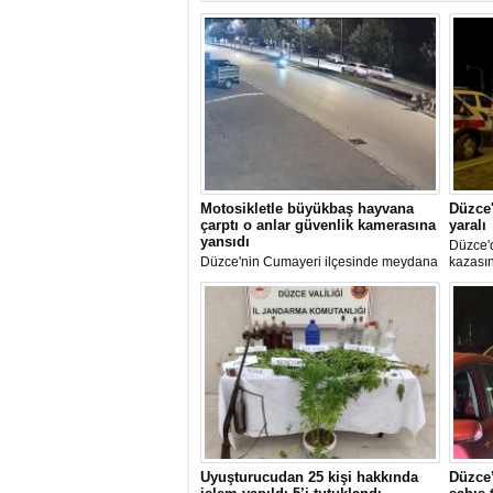
Motosikletle büyükbaş hayvana
Düzce'
çarptı o anlar güvenlik kamerasına
yaralı
yansıdı
Düzce'
Düzce'nin Cumayeri ilçesinde meydana
kazasın
gelen trafik kazasında motosiklet bir
anda yola inen büyükbaş hayvana
çarptı. Hayvan telef olanken sürücü
kazayı hafif sıyrıklarla atlattı.
Uyuşturucudan 25 kişi hakkında
Düzce’