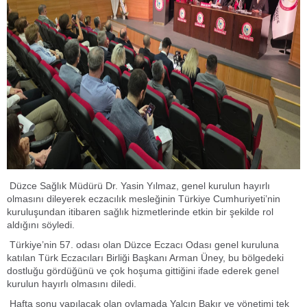
Düzce Sağlık Müdürü Dr. Yasin Yılmaz, genel kurulun hayırlı
olmasını dileyerek eczacılık mesleğinin Türkiye Cumhuriyeti’nin
kuruluşundan itibaren sağlık hizmetlerinde etkin bir şekilde rol
aldığını söyledi.
Türkiye’nin 57. odası olan Düzce Eczacı Odası genel kuruluna
katılan Türk Eczacıları Birliği Başkanı Arman Üney, bu bölgedeki
dostluğu gördüğünü ve çok hoşuma gittiğini ifade ederek genel
kurulun hayırlı olmasını diledi.
Hafta sonu yapılacak olan oylamada Yalçın Bakır ve yönetimi tek