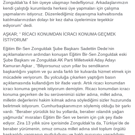
Zonguldak’ta 4 bin üyeye ulaşmayı hedefliyoruz. Arkadaşlarımızın
kendi çalıştığı kurumlarda herkesi üye yapmaları için çalışma
yapmalarını istiyoruz. Düzenlediğimiz dayanışma kahvaltısında
katılmalarınızdan dolayı bir kez daha üyelerimize teşekkür
ediyorum” dedi.
AŞKAR; “ RİCACI KONUMDAN İCRACI KONUMA GEÇMEK
İSTİYORUM”
Eğitim Bir-Sen Zonguldak Şube Başkanı Sadettin Dede’nin
açıklamalarının ardından konuşan Eğitim Bir-Sen Zonguldak eski
Şube Başkanı ve Zonguldak AK Parti Milletvekili Aday Adayı
Kamuran Aşkar , “Biliyorsunuz uzun yıllar bu sendikanın
başkanlığını yaptım ve şu anda farklı bir kulvarda hizmet etmek için
mücadele veriyorum. Bu yolculuğa çıkarken yaptığım basın
açıklamasında kullandığım bir ifade vardı. Artık ricacı konumdan
icracı konuma geçmek istiyorum demiştim. Ricacı konumdan icracı
konuma geçerken de bu serüvenimizi sizler adına, millet adına,
milletin değerlerini hakim kılmak adına söylediğimi sizler huzurunda
belirtmek istiyorum. Cumhurbaşkanımızın söylemiş olduğu bir şarkı
vardı. “Beraber yürüdük biz bu yollarda, beraber ıslandık yağan
yağmurda” mısraları Eğitim Bir-Sen ve benim için çok şey ifade
ediyor. Zira 13 yıllık süre içerisinde Zonguldak’ta da, Türkiye’de de
beraber yürümenin, omuz omuza millet adına sivil toplum örgütü
başkanlığı yapmanın mutluluğunu ve haklı gururunu yaşadığımı