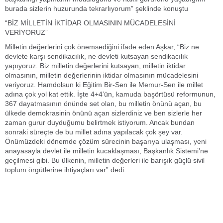
burada sizlerin huzurunda tekrarlıyorum” şeklinde konuştu
“BİZ MİLLETİN İKTİDAR OLMASININ MÜCADELESİNİ
VERİYORUZ”
Milletin değerlerini çok önemsediğini ifade eden Aşkar, “Biz ne
devlete karşı sendikacılık, ne devleti kutsayan sendikacılık
yapıyoruz. Biz milletin değerlerini kutsayan, milletin iktidar
olmasının, milletin değerlerinin iktidar olmasının mücadelesini
veriyoruz. Hamdolsun ki Eğitim Bir-Sen ile Memur-Sen ile millet
adına çok yol kat ettik. İşte 4+4’ün, kamuda başörtüsü reformunun,
367 dayatmasının önünde set olan, bu milletin önünü açan, bu
ülkede demokrasinin önünü açan sizlerdiniz ve ben sizlerle her
zaman gurur duyduğumu belirtmek istiyorum. Ancak bundan
sonraki süreçte de bu millet adına yapılacak çok şey var.
Önümüzdeki dönemde çözüm sürecinin başarıya ulaşması, yeni
anayasayla devlet ile milletin kucaklaşması, Başkanlık Sistemi’ne
geçilmesi gibi. Bu ülkenin, milletin değerleri ile barışık güçlü sivil
toplum örgütlerine ihtiyaçları var” dedi.