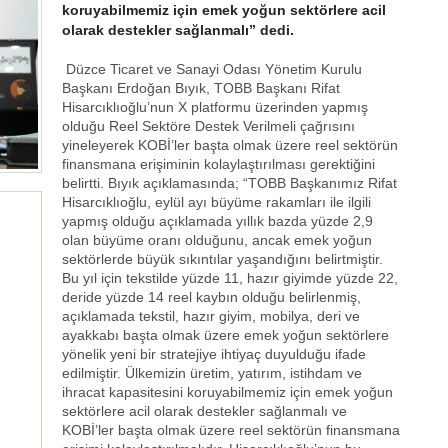
koruyabilmemiz için emek yoğun sektörlere acil
olarak destekler sağlanmalı” dedi.
Düzce Ticaret ve Sanayi Odası Yönetim Kurulu
Başkanı Erdoğan Bıyık, TOBB Başkanı Rifat
Hisarcıklıoğlu’nun X platformu üzerinden yapmış
olduğu Reel Sektöre Destek Verilmeli çağrısını
yineleyerek KOBİ’ler başta olmak üzere reel sektörün
finansmana erişiminin kolaylaştırılması gerektiğini
belirtti. Bıyık açıklamasında; “TOBB Başkanımız Rifat
Hisarcıklıoğlu, eylül ayı büyüme rakamları ile ilgili
yapmış olduğu açıklamada yıllık bazda yüzde 2,9
olan büyüme oranı olduğunu, ancak emek yoğun
sektörlerde büyük sıkıntılar yaşandığını belirtmiştir.
Bu yıl için tekstilde yüzde 11, hazır giyimde yüzde 22,
deride yüzde 14 reel kaybın olduğu belirlenmiş,
açıklamada tekstil, hazır giyim, mobilya, deri ve
ayakkabı başta olmak üzere emek yoğun sektörlere
yönelik yeni bir stratejiye ihtiyaç duyulduğu ifade
edilmiştir. Ülkemizin üretim, yatırım, istihdam ve
ihracat kapasitesini koruyabilmemiz için emek yoğun
sektörlere acil olarak destekler sağlanmalı ve
KOBİ’ler başta olmak üzere reel sektörün finansmana