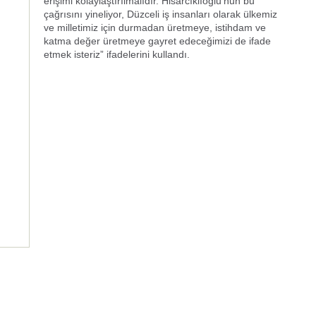
erişimi kolaylaştırılmalıdır. Hisarcıklıoğlu’nun bu
çağrısını yineliyor, Düzceli iş insanları olarak ülkemiz
ve milletimiz için durmadan üretmeye, istihdam ve
katma değer üretmeye gayret edeceğimizi de ifade
etmek isteriz” ifadelerini kullandı.