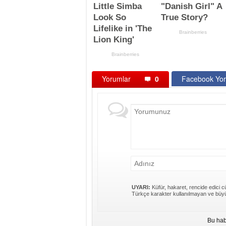
Yorumlar
0
Facebook Yor
UYARI:
Küfür, hakaret, rencide edici cü
Türkçe karakter kullanılmayan ve büyü
Bu hab