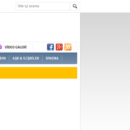
DIN
AŞK & İLİŞKİLER
SİNEMA