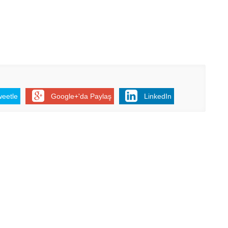
weetle
Google+'da Paylaş
LinkedIn