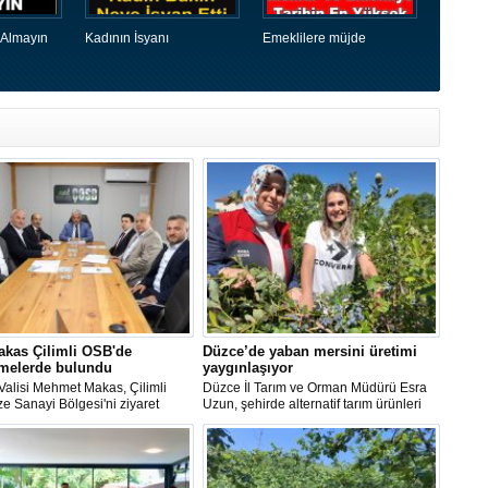
 Almayın
Kadının İsyanı
Emeklilere müjde
akas Çilimli OSB'de
Düzce’de yaban mersini üretimi
emelerde bulundu
yaygınlaşıyor
alisi Mehmet Makas, Çilimli
Düzce İl Tarım ve Orman Müdürü Esra
e Sanayi Bölgesi'ni ziyaret
Uzun, şehirde alternatif tarım ürünleri
yürütülen çalışmalar, devam
yetiştiren kadın üretici Simge Tokcan’a
tırımlar ve sanayi bölgesinin
ait yaban mersini bahçesini ziyaret etti.
 hedefleri hakkında yetkililerden
dı.