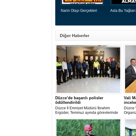
Narin Olayı Gerçekleri
Asla Bu Yağları
Diğer Haberler
Düzce’de başarılı polisler
Vali M
ödüllendirildi
incel
Düzce İl Emniyet Müdürü İbrahim
Düzce V
Ergüder, Temmuz ayında görevlerinde
Organiz
üstün başarı ve özveri gösteren emniyet
ederek 
personelini teşekkür belgesi ve hediye
eden ya
ile ödüllendirdi.
gelişim
bilgi al