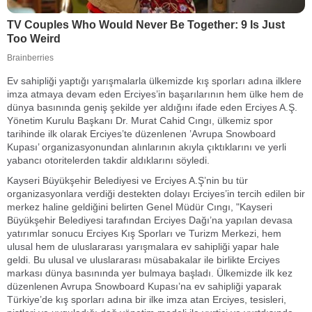
Ev sahipliği yaptığı yarışmalarla ülkemizde kış sporları adına ilklere
imza atmaya devam eden Erciyes’in başarılarının hem ülke hem de
dünya basınında geniş şekilde yer aldığını ifade eden Erciyes A.Ş.
Yönetim Kurulu Başkanı Dr. Murat Cahid Cıngı, ülkemiz spor
tarihinde ilk olarak Erciyes’te düzenlenen ’Avrupa Snowboard
Kupası’ organizasyonundan alınlarının akıyla çıktıklarını ve yerli
yabancı otoritelerden takdir aldıklarını söyledi.
Kayseri Büyükşehir Belediyesi ve Erciyes A.Ş’nin bu tür
organizasyonlara verdiği destekten dolayı Erciyes’in tercih edilen bir
merkez haline geldiğini belirten Genel Müdür Cıngı, "Kayseri
Büyükşehir Belediyesi tarafından Erciyes Dağı’na yapılan devasa
yatırımlar sonucu Erciyes Kış Sporları ve Turizm Merkezi, hem
ulusal hem de uluslararası yarışmalara ev sahipliği yapar hale
geldi. Bu ulusal ve uluslararası müsabakalar ile birlikte Erciyes
markası dünya basınında yer bulmaya başladı. Ülkemizde ilk kez
düzenlenen Avrupa Snowboard Kupası’na ev sahipliği yaparak
Türkiye’de kış sporları adına bir ilke imza atan Erciyes, tesisleri,