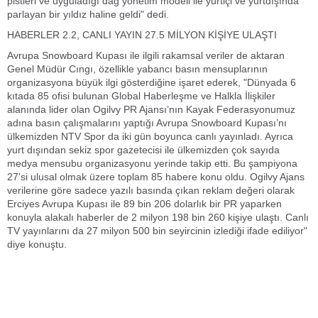
pistleri ve uyguladığı dağ yönetim modeli ile yurtiçi ve yurtdışında
parlayan bir yıldız haline geldi" dedi.
HABERLER 2.2, CANLI YAYIN 27.5 MİLYON KİŞİYE ULAŞTI
Avrupa Snowboard Kupası ile ilgili rakamsal veriler de aktaran
Genel Müdür Cıngı, özellikle yabancı basın mensuplarının
organizasyona büyük ilgi gösterdiğine işaret ederek, "Dünyada 6
kıtada 85 ofisi bulunan Global Haberleşme ve Halkla İlişkiler
alanında lider olan Ogilvy PR Ajansı’nın Kayak Federasyonumuz
adına basın çalışmalarını yaptığı Avrupa Snowboard Kupası’nı
ülkemizden NTV Spor da iki gün boyunca canlı yayınladı. Ayrıca
yurt dışından sekiz spor gazetecisi ile ülkemizden çok sayıda
medya mensubu organizasyonu yerinde takip etti. Bu şampiyona
27’si ulusal olmak üzere toplam 85 habere konu oldu. Ogilvy Ajans
verilerine göre sadece yazılı basında çıkan reklam değeri olarak
Erciyes Avrupa Kupası ile 89 bin 206 dolarlık bir PR yaparken
konuyla alakalı haberler de 2 milyon 198 bin 260 kişiye ulaştı. Canlı
TV yayınlarını da 27 milyon 500 bin seyircinin izlediği ifade ediliyor"
diye konuştu.