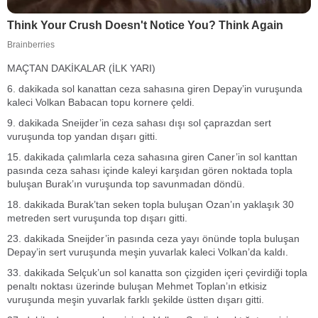
MAÇTAN DAKİKALAR (İLK YARI)
6. dakikada sol kanattan ceza sahasına giren Depay’in vuruşunda
kaleci Volkan Babacan topu kornere çeldi.
9. dakikada Sneijder’in ceza sahası dışı sol çaprazdan sert
vuruşunda top yandan dışarı gitti.
15. dakikada çalımlarla ceza sahasına giren Caner’in sol kanttan
pasında ceza sahası içinde kaleyi karşıdan gören noktada topla
buluşan Burak’ın vuruşunda top savunmadan döndü.
18. dakikada Burak’tan seken topla buluşan Ozan’ın yaklaşık 30
metreden sert vuruşunda top dışarı gitti.
23. dakikada Sneijder’in pasında ceza yayı önünde topla buluşan
Depay’in sert vuruşunda meşin yuvarlak kaleci Volkan’da kaldı.
33. dakikada Selçuk’un sol kanatta son çizgiden içeri çevirdiği topla
penaltı noktası üzerinde buluşan Mehmet Toplan’ın etkisiz
vuruşunda meşin yuvarlak farklı şekilde üstten dışarı gitti.