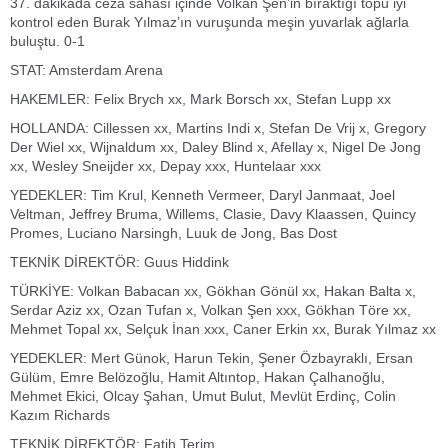
37. dakikada ceza sahası içinde Volkan Şen’in bıraktığı topu iyi
kontrol eden Burak Yılmaz’ın vuruşunda meşin yuvarlak ağlarla
buluştu. 0-1
STAT: Amsterdam Arena
HAKEMLER: Felix Brych xx, Mark Borsch xx, Stefan Lupp xx
HOLLANDA: Cillessen xx, Martins Indi x, Stefan De Vrij x, Gregory
Der Wiel xx, Wijnaldum xx, Daley Blind x, Afellay x, Nigel De Jong
xx, Wesley Sneijder xx, Depay xxx, Huntelaar xxx
YEDEKLER: Tim Krul, Kenneth Vermeer, Daryl Janmaat, Joel
Veltman, Jeffrey Bruma, Willems, Clasie, Davy Klaassen, Quincy
Promes, Luciano Narsingh, Luuk de Jong, Bas Dost
TEKNİK DİREKTÖR: Guus Hiddink
TÜRKİYE: Volkan Babacan xx, Gökhan Gönül xx, Hakan Balta x,
Serdar Aziz xx, Ozan Tufan x, Volkan Şen xxx, Gökhan Töre xx,
Mehmet Topal xx, Selçuk İnan xxx, Caner Erkin xx, Burak Yılmaz xx
YEDEKLER: Mert Günok, Harun Tekin, Şener Özbayraklı, Ersan
Gülüm, Emre Belözoğlu, Hamit Altıntop, Hakan Çalhanoğlu,
Mehmet Ekici, Olcay Şahan, Umut Bulut, Mevlüt Erdinç, Colin
Kazım Richards
TEKNİK DİREKTÖR: Fatih Terim