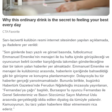
Sarı-lacivertli kulübün resmi internet sitesinden yapılan açıklamada,
şu ifadelere yer verildi:
"Son günlerde bazı yazılı ve görsel basında, futbolcumuz
Emmanuel Emenike’nin menajeri ile bu hafta içinde görüşüleceği ve
oyuncunun belirli ücretler karşılığında takımdan gönderileceğine
dair bir takım yalan haberler yer almaktadır. Emmanuel Emenike ve
menajeri ile kulübümüz arasında, haberlerin içeriğinde bahsedildiği
gibi bir görüşme ve konuşma planlanmamıştır. Dolayısıyla bu tür
haberler gerçeği yansıtmamaktadır. Bununla birlikte, bugünkü
Habertürk Gazetesi’nde Ferudun Niğdelioğlu imzasıyla yayınlanan,
“Fernandao’ya çağrı” başlıklı, Bursaspor’lu oyuncu Fernandao ile
Genel Sekreterimiz ve Basın Sözcümüz Sayın Mahmut Uslu
arasında gerçekleştiği iddia edilen diyalog da tümüyle yalandır.
Kamuoyunun, bu tarz yalan haberlere itibar etmemesini rica
ederiz.”