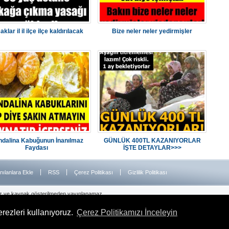
klar il il ilçe ilçe kaldırılacak
Bize neler neler yedirmişler
dalina Kabuğunun İnanılmaz
GÜNLÜK 400TL KAZANIYORLAR
Faydası
İŞTE DETAYLAR>>>
|
|
|
nılanlara Ekle
RSS
Çerez Politikası
Gizlilik Politikası
iz ve kaynak gösterilmeden yayınlanamaz.
rezleri kullanıyoruz.
Çerez Politikamızı İnceleyin