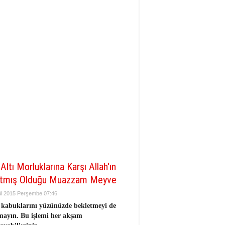
Altı Morluklarına Karşı Allah'ın
atmış Olduğu Muazzam Meyve
ül 2015 Perşembe 07:46
kabuklarını yüzünüzde bekletmeyi de
ayın. Bu işlemi her akşam