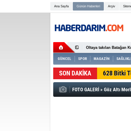
Ana Sayfa
Günün Haberleri
Arşiv
Siten
Düzce’de başarılı polisle
Vali Makas Çilimli OSB'
Düzce’de yaban mersini 
Oltaya takılan Batağan Ku
Özel bireylerin çalıştığı
Düzce’de 2026 yılı fındık 
GÜNCEL
SPOR
MAGAZİN
SAĞLIKLI
Konuralp Antik Kentte re
Motosikletle büyükbaş h
SON DAKİKA
628 Bitki 
yansıdı
Akçakoca'da sahile kırmı
Gençler 12 kilometrelik 
Aşırı sıcak uyarısı “Hayat
FOTO GALERİ
»
Göz Altı Mor
Düzce'de motosikletler ça
Düzce’de 165 araç trafik
Uyuşturucudan 25 kişi ha
Düzce’de son bir haftada