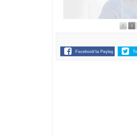
1
Facebook'ta Paylaş
T