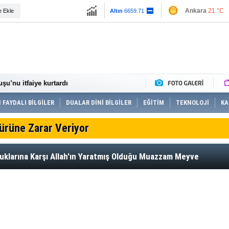
13779.39
Ankara
21 °C
e Ekle
Altın
6659.71
Dolar
47.6791
Euro
55.1258
r ödüllendirildi
de incelemelerde bulundu
üretimi yaygınlaşıyor
şu’nu itfaiye kurtardı
 Kusursuz Kafe 10 yaşında
hasat tarihleri belirlendi
 FAYDALI BİLGİLER
DUALAR DİNİ BİLGİLER
EĞİTİM
TEKNOLOJİ
KA
storasyon öncesi son hazırlıklar
ayvana çarptı o anlar güvenlik kamerasına
Türüne Zarar Veriyor
zı bayrak çekildi
Melen Çayı’nda kürek çektiler
i risk taşıyor”
luklarına Karşı Allah'ın Yaratmış Olduğu Muazzam Meyve
rpıştı: 3 yaralı
ten men edildi
kkında işlem yapıldı 5’i tutuklandı
 aranan 17 şahıs tutuklandı