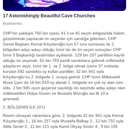
CHP’nin yaklaşık 760 bin üyesi, 41 il ve 45 seçim bölgesinde hakim
gözetiminde yapılacak ön seçimler için sandığa giderken, CHP
Genel Başkanı Kemal Kılıçdaroğlu’nun 57 sıra numarası ile 2.
bölgeden aday adayı olduğu İzmir’de de ön seçim sonuçları CHP
İzmir İl Başkanlığı tarafından açıklandı. 129 bin 107 partilinin kayıtlı
olduğu ön seçimde, 61 bin 783 partili sandıklara giderek milletvekili
adaylarını seçti. İzmir’de 1. ve 2. bölge olmak üzere 37 noktada
kurulan 592 sandıkta oy kullan partililer, 32 bin 941 oyla
Kılıçdaroğlu’nu 2. bölgede 1. sıraya getirdi. CHP İzmir Milletvekili
Musa Çam da 16 bin 819 oy alarak 1. bölgede en çok oy alan isim
oldu. 2 bin 945 oyun geçersiz sayıldığı ön seçimde aday adayı olan
milletvekilleri Hülya Güven ve Mustafa Moroğlu ise ilk 10’a
giremedi.
2. BÖLGENİN İLK 10’U
Resmi olmayan rakamlara göre; 2. bölgede 32 bin 941 oyla Kemal
Kılıçdaroğlu 1., 16 bin 237 oyla Mustafa Balbay 2., 12 bin 732 oyla
Atilla Sertel 3., 11 bin 121 oyla Kamil Okyay Sındır 4., 9 bin 195