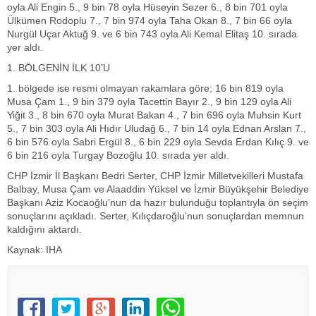
oyla Ali Engin 5., 9 bin 78 oyla Hüseyin Sezer 6., 8 bin 701 oyla
Ülkümen Rodoplu 7., 7 bin 974 oyla Taha Okan 8., 7 bin 66 oyla
Nurgül Uçar Aktuğ 9. ve 6 bin 743 oyla Ali Kemal Elitaş 10. sırada
yer aldı.
1. BÖLGENİN İLK 10’U
1. bölgede ise resmi olmayan rakamlara göre; 16 bin 819 oyla
Musa Çam 1., 9 bin 379 oyla Tacettin Bayır 2., 9 bin 129 oyla Ali
Yiğit 3., 8 bin 670 oyla Murat Bakan 4., 7 bin 696 oyla Muhsin Kurt
5., 7 bin 303 oyla Ali Hıdır Uludağ 6., 7 bin 14 oyla Ednan Arslan 7.,
6 bin 576 oyla Sabri Ergül 8., 6 bin 229 oyla Sevda Erdan Kılıç 9. ve
6 bin 216 oyla Turgay Bozoğlu 10. sırada yer aldı.
CHP İzmir İl Başkanı Bedri Serter, CHP İzmir Milletvekilleri Mustafa
Balbay, Musa Çam ve Alaaddin Yüksel ve İzmir Büyükşehir Belediye
Başkanı Aziz Kocaoğlu’nun da hazır bulunduğu toplantıyla ön seçim
sonuçlarını açıkladı. Serter, Kılıçdaroğlu’nun sonuçlardan memnun
kaldığını aktardı.
Kaynak: IHA