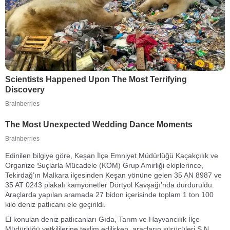
Edinilen bilgiye göre, Keşan İlçe Emniyet Müdürlüğü Kaçakçılık ve
Organize Suçlarla Mücadele (KOM) Grup Amirliği ekiplerince,
Tekirdağ’ın Malkara ilçesinden Keşan yönüne gelen 35 AN 8987 ve
35 AT 0243 plakalı kamyonetler Dörtyol Kavşağı’nda durduruldu.
Araçlarda yapılan aramada 27 bidon içerisinde toplam 1 ton 100
kilo deniz patlıcanı ele geçirildi.
El konulan deniz patlıcanları Gıda, Tarım ve Hayvancılık İlçe
Müdürlüğü yetkililerine teslim edilirken, araçların sürücüleri Ş.N.