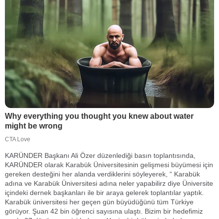
KARÜNDER Başkanı Ali Özer düzenlediği basın toplantısında,
KARÜNDER olarak Karabük Üniversitesinin gelişmesi büyümesi için
gereken desteğini her alanda verdiklerini söyleyerek, “ Karabük
adına ve Karabük Üniversitesi adına neler yapabilirz diye Üniversite
içindeki dernek başkanları ile bir araya gelerek toplantılar yaptık.
Karabük üniversitesi her geçen gün büyüdüğünü tüm Türkiye
görüyor. Şuan 42 bin öğrenci sayısına ulaştı. Bizim bir hedefimiz