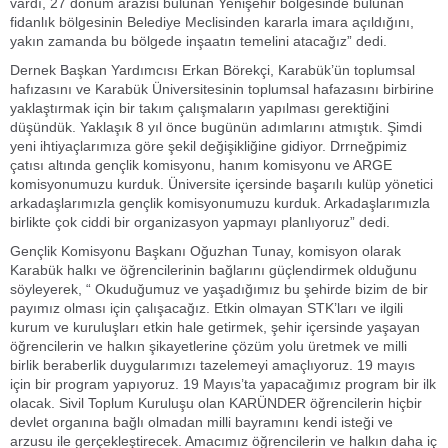
vardı, 27 dönüm arazisi bulunan Yenişehir bölgesinde bulunan
fidanlık bölgesinin Belediye Meclisinden kararla imara açıldığını,
yakın zamanda bu bölgede inşaatın temelini atacağız” dedi.
Dernek Başkan Yardımcısı Erkan Börekçi, Karabük’ün toplumsal
hafızasını ve Karabük Üniversitesinin toplumsal hafazasını birbirine
yaklaştırmak için bir takım çalışmaların yapılması gerektiğini
düşündük. Yaklaşık 8 yıl önce bugünün adımlarını atmıştık. Şimdi
yeni ihtiyaçlarımıza göre şekil değişikliğine gidiyor. Drrneğpimiz
çatısı altında gençlik komisyonu, hanım komisyonu ve ARGE
komisyonumuzu kurduk. Üniversite içersinde başarılı kulüp yönetici
arkadaşlarımızla gençlik komisyonumuzu kurduk. Arkadaşlarımızla
birlikte çok ciddi bir organizasyon yapmayı planlıyoruz” dedi.
Gençlik Komisyonu Başkanı Oğuzhan Tunay, komisyon olarak
Karabük halkı ve öğrencilerinin bağlarını güçlendirmek olduğunu
söyleyerek, “ Okuduğumuz ve yaşadığımız bu şehirde bizim de bir
payımız olması için çalışacağız. Etkin olmayan STK’ları ve ilgili
kurum ve kuruluşları etkin hale getirmek, şehir içersinde yaşayan
öğrencilerin ve halkın şikayetlerine çözüm yolu üretmek ve milli
birlik beraberlik duygularımızı tazelemeyi amaçlıyoruz. 19 mayıs
için bir program yapıyoruz. 19 Mayıs’ta yapacağımız program bir ilk
olacak. Sivil Toplum Kuruluşu olan KARÜNDER öğrencilerin hiçbir
devlet organına bağlı olmadan milli bayramını kendi isteği ve
arzusu ile gerçekleştirecek. Amacımız öğrencilerin ve halkın daha iç