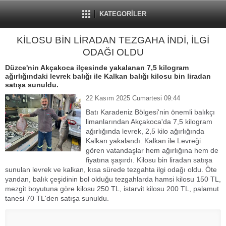
KATEGORİLER
KİLOSU BİN LİRADAN TEZGAHA İNDİ, İLGİ
ODAĞI OLDU
Düzce'nin Akçakoca ilçesinde yakalanan 7,5 kilogram
ağırlığındaki levrek balığı ile Kalkan balığı kilosu bin liradan
satışa sunuldu.
22 Kasım 2025 Cumartesi 09:44
Batı Karadeniz Bölgesi'nin önemli balıkçı
limanlarından Akçakoca'da 7,5 kilogram
ağırlığında levrek, 2,5 kilo ağırlığında
Kalkan yakalandı. Kalkan ile Levreği
gören vatandaşlar hem ağırlığına hem de
fiyatına şaşırdı. Kilosu bin liradan satışa
sunulan levrek ve kalkan, kısa sürede tezgahta ilgi odağı oldu. Öte
yandan, balık çeşidinin bol olduğu tezgahlarda hamsi kilosu 150 TL,
mezgit boyutuna göre kilosu 250 TL, istarvit kilosu 200 TL, palamut
tanesi 70 TL'den satışa sunuldu.