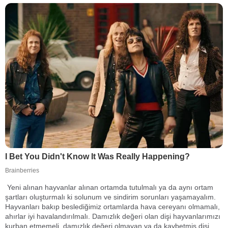
Yeni alınan hayvanlar alınan ortamda tutulmalı ya da aynı ortam
şartları oluşturmalı ki solunum ve sindirim sorunları yaşamayalım.
Hayvanları bakıp beslediğimiz ortamlarda hava cereyanı olmamalı,
ahırlar iyi havalandırılmalı. Damızlık değeri olan dişi hayvanlarımızı
kurban etmemeli, damızlık değeri olmayan ya da kaybetmiş dişi