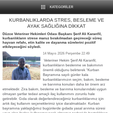
KATEGORİLER
KURBANLIKLARDA STRES, BESLEME VE
AYAK SAĞLIĞINA DİKKAT
Düzce Veteriner Hekimleri Odası Başkanı Şerif Ali Karanfil,
kurbanlıkların strese maruz bırakılmadan geçireceği süreç
hayvan refahı, etin kalite ve dayanma sürelerini pozitif
etkileyeceğini söyledi.
14 Mayıs 2026 Perşembe 22:49
Veteriner Hekim Şerif Ali Karanfil,
kurbanlıkların beslenme ve bakımının
önemli olduğunu belirterek “Kurban
Bayramına sayılı günler kala
kurbanlıklarımızın seçim, bakım, besleme
ve barınma konuları daha bir önem arz
etmektedir. Zira bakım, besleme ve barınma konularındaki uygun
olmayan şartlar tedavi amaçlı ilaç kullanımını zorunlu hale
getirebilir. Gıda olarak değerlendireceğimiz kurbanlıklarımız için
artık ilaç kullanım seçeneklerimiz iyice daralmaktadır. Kurban
bayramına yaklaştığımız bugünlerde gıdada yasal arınma süresi