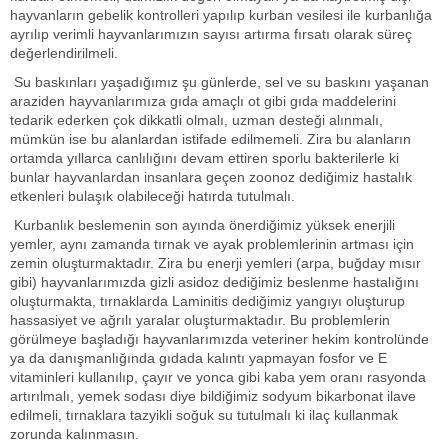
hayvanların gebelik kontrolleri yapılıp kurban vesilesi ile kurbanlığa
ayrılıp verimli hayvanlarımızın sayısı artırma fırsatı olarak süreç
değerlendirilmeli.
Su baskınları yaşadığımız şu günlerde, sel ve su baskını yaşanan
araziden hayvanlarımıza gıda amaçlı ot gibi gıda maddelerini
tedarik ederken çok dikkatli olmalı, uzman desteği alınmalı,
mümkün ise bu alanlardan istifade edilmemeli. Zira bu alanların
ortamda yıllarca canlılığını devam ettiren sporlu bakterilerle ki
bunlar hayvanlardan insanlara geçen zoonoz dediğimiz hastalık
etkenleri bulaşık olabileceği hatırda tutulmalı.
Kurbanlık beslemenin son ayında önerdiğimiz yüksek enerjili
yemler, aynı zamanda tırnak ve ayak problemlerinin artması için
zemin oluşturmaktadır. Zira bu enerji yemleri (arpa, buğday mısır
gibi) hayvanlarımızda gizli asidoz dediğimiz beslenme hastalığını
oluşturmakta, tırnaklarda Laminitis dediğimiz yangıyı oluşturup
hassasiyet ve ağrılı yaralar oluşturmaktadır. Bu problemlerin
görülmeye başladığı hayvanlarımızda veteriner hekim kontrolünde
ya da danışmanlığında gıdada kalıntı yapmayan fosfor ve E
vitaminleri kullanılıp, çayır ve yonca gibi kaba yem oranı rasyonda
artırılmalı, yemek sodası diye bildiğimiz sodyum bikarbonat ilave
edilmeli, tırnaklara tazyikli soğuk su tutulmalı ki ilaç kullanmak
zorunda kalınmasın.