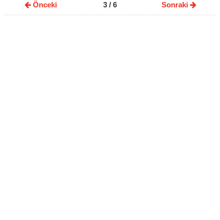
Önceki
3
/ 6
Sonraki