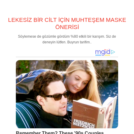
LEKESİZ BİR CİLT İÇİN MUHTEŞEM MASKE
ÖNERİSİ
Söylemese de gözümle gördüm %80 etkili bir karışım. Siz de
deneyin lütfen. Buyrun tarifim..