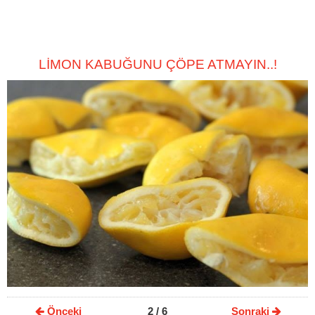
LİMON KABUĞUNU ÇÖPE ATMAYIN..!
Önceki
2
/ 6
Sonraki