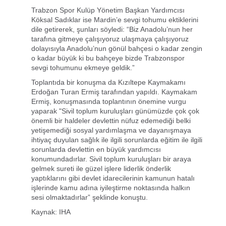
Trabzon Spor Kulüp Yönetim Başkan Yardımcısı
Köksal Sadıklar ise Mardin’e sevgi tohumu ektiklerini
dile getirerek, şunları söyledi: “Biz Anadolu’nun her
tarafına gitmeye çalışıyoruz ulaşmaya çalışıyoruz
dolayısıyla Anadolu’nun gönül bahçesi o kadar zengin
o kadar büyük ki bu bahçeye bizde Trabzonspor
sevgi tohumunu ekmeye geldik.”
Toplantıda bir konuşma da Kızıltepe Kaymakamı
Erdoğan Turan Ermiş tarafından yapıldı. Kaymakam
Ermiş, konuşmasında toplantının önemine vurgu
yaparak "Sivil toplum kuruluşları günümüzde çok çok
önemli bir haldeler devlettin nüfuz edemediği belki
yetişemediği sosyal yardımlaşma ve dayanışmaya
ihtiyaç duyulan sağlık ile ilgili sorunlarda eğitim ile ilgili
sorunlarda devlettin en büyük yardımcısı
konumundadırlar. Sivil toplum kuruluşları bir araya
gelmek sureti ile güzel işlere liderlik önderlik
yaptıklarını gibi devlet idarecilerinin kamunun hatalı
işlerinde kamu adına iyileştirme noktasında halkın
sesi olmaktadırlar” şeklinde konuştu.
Kaynak: IHA