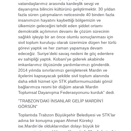
vatandaşlarımız arasında kardeşlik sevgi ve
dayanışma bilincini kültürünü geliştirmektir. 30 yıldan
fazla süren çatışmaların neticesinde 40 binden fazla
insanımızın hayatını kaybettiği bölgemizin ve
ülkemizin geleceğini tehdit eden şiddet ortamı
demokratik açılımının devamı ile çözüm sürecinin
sağlıklı işleyip bir an önce olumlu sonuçlanması için
sivil toplum kuruluşu olarak üzerimize düşen her türlü
görevi yaptık ve her zaman yapamaya devam
edeceğiz. Suriye’deki savaş nedeni ile göç edenlere
ev sahipliği yaptık. Kobani’ye giderek akabinde
imkanlarımız ölçüsünde yardımlarımızı gönderdik.
2014 yılında sınırlarımızı genişleterek Mardin ve
ilçelerini kapsayacak şekilde sivil toplum alanında
daha etkili hizmet için STK platformumuzdaki gönül
bağlarımıza resmi bir düğüm atarak Mardin
Toplumsal Dayanışma Federasyonunu kurduk” dedi.
"TRABZON’DAKİ İNSANLAR GELİP MARDİN’İ
GÖRSÜN"
Toplantıda Trabzon Büyükşehir Belediyesi ve STK’lar
adına bir konuşma yapan Ahmet Kürekçi
ise,Mardin’de olduklarından dolayı büyük bir