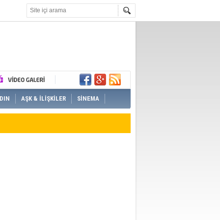
DIN
AŞK & İLİŞKİLER
SİNEMA