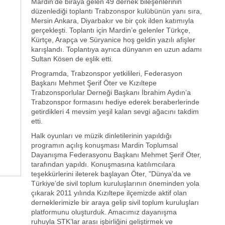
Mardin’de biraya gelen 49 dernek bileşenlerinin
düzenlediği toplantı Trabzonspor kulübünün yanı sıra,
Mersin Ankara, Diyarbakır ve bir çok ilden katımıyla
gerçekleşti. Toplantı için Mardin’e gelenler Türkçe,
Kürtçe, Arapça ve Süryanice hoş geldin yazılı afişler
karışlandı. Toplantıya ayrıca dünyanın en uzun adamı
Sultan Kösen de eşlik etti.
Programda, Trabzonspor yetkilileri, Federasyon
Başkanı Mehmet Şerif Öter ve Kızıltepe
Trabzonsporlular Derneği Başkanı İbrahim Aydın’a
Trabzonspor formasını hediye ederek beraberlerinde
getirdikleri 4 mevsim yeşil kalan sevgi ağacını takdim
etti.
Halk oyunları ve müzik dinletilerinin yapıldığı
programın açılış konuşması Mardin Toplumsal
Dayanışma Federasyonu Başkanı Mehmet Şerif Öter,
tarafından yapıldı. Konuşmasına katılımcılara
teşekkürlerini ileterek başlayan Öter, "Dünya’da ve
Türkiye’de sivil toplum kuruluşlarının öneminden yola
çıkarak 2011 yılında Kızıltepe ilçemizde aktif olan
derneklerimizle bir araya gelip sivil toplum kuruluşları
platformunu oluşturduk. Amacımız dayanışma
ruhuyla STK’lar arası işbirliğini geliştirmek ve