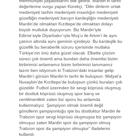
memnuniyet yaşadıklarını dile getirdi. Mardin’in tarihi
değerlerine vurgu yapan Kürekçi, “Dilin dinlerin ortak
medeniyeti tarihin medeniyeti insanlığın medeniyeti
güzelliğin medeniyeti barışın kardeşliğin medeniyeti
Mardin’de olmaktan Kızıltepe’de olmaktan dolayı
büyük mutluluk duyuyorum. Biz Mardin’iyle
Edirne’siyle Diyarbakır’ıyla Muş’u ile Artvin’i ile aynı
çatının altında aynı geminin içindeyiz. Bu kardeşlik bu
güzellik bu beraberlik süruru içerisinde mutlaka
Türkiye’nin önü daha güzel olacak. Elbette çözüm
süreci çok önemli ama bundan daha önemlisi bizim
birbirimizi anlamamız bizim birbirimizi tanımamız
lazım ben istiyorum ki Trabzon’daki insanlar gelip
Mardin’i görsün Mardin’in tarihi ile buluşsun. Midyat’a
Nusaybin’de Kızıltepe’de buluşsun çünkü buraları çok
güzeldir. Futbol üzerinden bir sevgi köprüsü oluşmuş
bir dostluk köprüsü oluşmuş spor barış ve
centilmenliktir zaten biz sporu bu anlamda
kullanmalıyız. Şampiyon olmak önemli değil
gönüllerin şampiyonluğu işte bu dostluktur Mardin ile
Trabzon spor sevgi köprüsü oluşmuşsa biz şampiyon
olmuşuz zaten Mardin spor da şampiyon olmuş
Trabzon spor da şampiyon olmuştur” ifadelerini
kullandı.