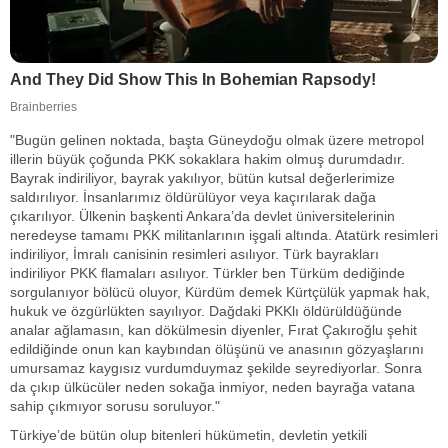
"Bugün gelinen noktada, başta Güneydoğu olmak üzere metropol
illerin büyük çoğunda PKK sokaklara hakim olmuş durumdadır.
Bayrak indiriliyor, bayrak yakılıyor, bütün kutsal değerlerimize
saldırılıyor. İnsanlarımız öldürülüyor veya kaçırılarak dağa
çıkarılıyor. Ülkenin başkenti Ankara’da devlet üniversitelerinin
neredeyse tamamı PKK militanlarının işgali altında. Atatürk resimleri
indiriliyor, İmralı canisinin resimleri asılıyor. Türk bayrakları
indiriliyor PKK flamaları asılıyor. Türkler ben Türküm dediğinde
sorgulanıyor bölücü oluyor, Kürdüm demek Kürtçülük yapmak hak,
hukuk ve özgürlükten sayılıyor. Dağdaki PKKlı öldürüldüğünde
analar ağlamasın, kan dökülmesin diyenler, Fırat Çakıroğlu şehit
edildiğinde onun kan kaybından ölüşünü ve anasının gözyaşlarını
umursamaz kaygısız vurdumduymaz şekilde seyrediyorlar. Sonra
da çıkıp ülkücüler neden sokağa inmiyor, neden bayrağa vatana
sahip çıkmıyor sorusu soruluyor."
Türkiye’de bütün olup bitenleri hükümetin, devletin yetkili