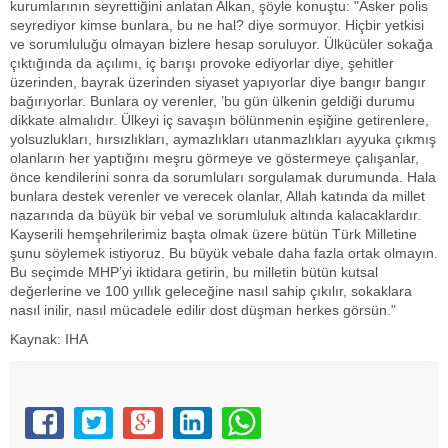
kurumlarının seyrettiğini anlatan Alkan, şöyle konuştu: "Asker polis
seyrediyor kimse bunlara, bu ne hal? diye sormuyor. Hiçbir yetkisi
ve sorumluluğu olmayan bizlere hesap soruluyor. Ülkücüler sokağa
çıktığında da açılımı, iç barışı provoke ediyorlar diye, şehitler
üzerinden, bayrak üzerinden siyaset yapıyorlar diye bangır bangır
bağırıyorlar. Bunlara oy verenler, ’bu gün ülkenin geldiği durumu
dikkate almalıdır. Ülkeyi iç savaşın bölünmenin eşiğine getirenlere,
yolsuzlukları, hırsızlıkları, aymazlıkları utanmazlıkları ayyuka çıkmış
olanların her yaptığını meşru görmeye ve göstermeye çalışanlar,
önce kendilerini sonra da sorumluları sorgulamak durumunda. Hala
bunlara destek verenler ve verecek olanlar, Allah katında da millet
nazarında da büyük bir vebal ve sorumluluk altında kalacaklardır.
Kayserili hemşehrilerimiz başta olmak üzere bütün Türk Milletine
şunu söylemek istiyoruz. Bu büyük vebale daha fazla ortak olmayın.
Bu seçimde MHP’yi iktidara getirin, bu milletin bütün kutsal
değerlerine ve 100 yıllık geleceğine nasıl sahip çıkılır, sokaklara
nasıl inilir, nasıl mücadele edilir dost düşman herkes görsün."
Kaynak: IHA