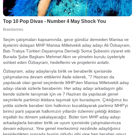
Seçim çalışmaları kapsamında, gece gündüz demeden Manisa ve
ilçelerini dolaşan MHP Manisa Milletvekili aday adayı Ali Özbayram,
Batı Trakya Türkleri Dayanışma Derneği Soma Şubesini ziyaret etti.
Burada Şube Başkanı Mehmet Akın ve yönetim kurulu üyeleriyle
sohbet eden Özbayram, hedeflerini ve projelerini anlattı.
Özbayram, aday adaylarıyla birlik ve beraberlik içerisinde
çalışmalarına devam ettiklerini ifade ederek, "7 Haziran da
yapılacak olan genel seçimlerde MHP’den Manisa Milletvekili aday
adayı olarak sizlerle beraberim. Her aday adayı arkadaşım gibi
bende sizlerle tanışmak için ve 7 Haziran da yapılacak genel
seçimlerle partimizi iktidara taşımak için buradayım. Çıktığımız bu
yolda sizlerle beraber tüm halkımızı kucaklayarak partimiz MHP’yi
birinci parti yaparak halkımızın yıllardır özlemini çektiği iktidarı
inşallah bu dönem yakalayacağız. Bizler tüm MHP aday adayı
arkadaşlarla beraber birlik ve uyum içerisinde çalışmalarımıza
devam ediyoruz. Yine genel merkezimiz nezdinde adaylığımız
kesinleştikten sonrada bugün olduğu gibi yine hep beraber omuz