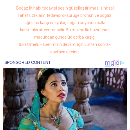
Boğaz iltihabı tedavisi sesin güzelleştirilmesi sinirsel
rahatsızlıkların tedavisi öksürüğe bronşit ve boğaz
ağrısına karşı en iyi ilaç soğan suyunun balla
karıştırılarak yenmesidir. Bu maksatla hazırlanan
macundan günde üç çorba kaşığı
tüketilmeli.
Haberimizin devamı için Lütfen sonraki
sayfaya geçiniz